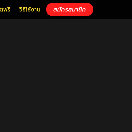
สมัครสมาชิก
ิตฟรี
วิธีใช้งาน