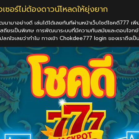
ซอร์ไม่ต้องดาวน์โหลดให้ยุ่งยาก
นามาอย่างดี เล่นได้ได้เลยทันทีผ่านหน้าเว็บไซต์
โชคดี777
เพี
ามเสถียรเป็นพิเศษ การพัฒนาระบบที่มีความทันสมัยและตอบโจทย์กา
ม่แปลกใจเลยว่าทำไม
ทางเข้า Chokdee777 login
ของเราถึงเป็