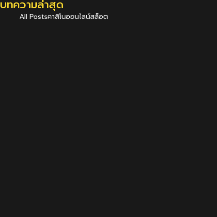
บทความล่าสุด
All Posts
คาสิโนออนไลน์
สล็อต