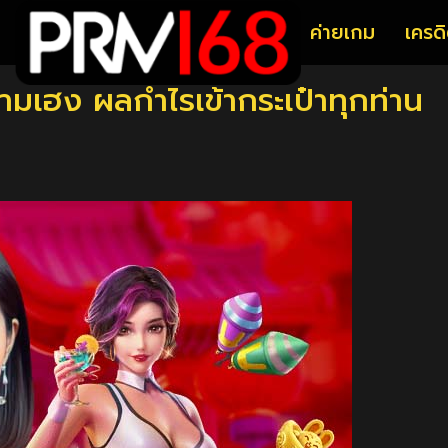
ค่ายเกม
เครด
มเฮง ผลกำไรเข้ากระเป๋าทุกท่าน