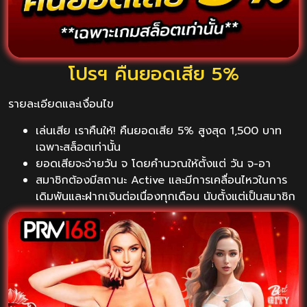
โปรฯ คืนยอดเสีย 5%
รายละเอียดและเงื่อนไข
เล่นเสีย เราคืนให้! คืนยอดเสีย 5% สูงสุด 1,500 บาท
เฉพาะสล็อตเท่านั้น
ยอดเสียจะจ่ายวัน จ โดยคำนวณให้ตั้งแต่ วัน จ-อา
สมาชิกต้องมีสถานะ Active และมีการเคลื่อนไหวในการ
เดิมพันและฝากเงินต่อเนื่องทุกเดือน นับตั้งแต่เป็นสมาชิก