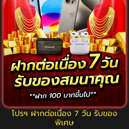
โปรฯ ฝากต่อเนื่อง 7 วัน รับของ
พิเศษ