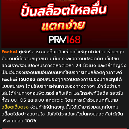
Fachai
ผู้ให้บริการเกมสล็อตที่จะช่วยทำให้คุณได้เข้ามาร่วมสนุก
กับเกมที่มีความสนุกสนาน มั่นคงและมีความปลอดภัย เว็บไซต์
ของเราพร้อมเปิดให้บริการตลอดเวลา 24 ชั่วโมง และที่สำคัญยัง
เป็นเว็บตรงยอดนิยมอันดับต้นๆที่ให้บริการเกมสล็อตคุณภาพดี
Fachai เว็บตรง
ตอบสนองทุกความต้องการของนักลงทุนได้
แบบสบายๆ โดยให้บริการผ่านทางช่องทางต่างๆ เข้าถึงง่ายๆ
เล่นได้ผ่านทางคอมพิวเตอร์ แท็บเล็ต และโทรศัพท์มือถือ รองรับ
ทั้งระบบ iOS และระบบ android โดยการเข้าร่วมสนุกกับเกม
สล็อตเว็บตรง
ช่วยทำให้นักลงทุนนั้นได้เข้ามาร่วมสนุกกับเกม
สล็อตได้อย่างสบายใจ มั่นใจได้ว่าเล่นแล้วมั่นคงปลอดภัยได้เงิน
จริงแน่นอน 100%