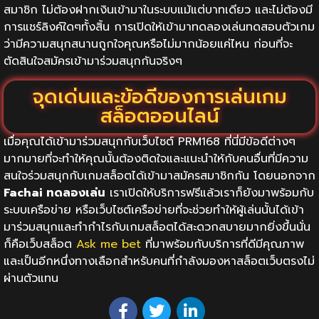
สมาชิก ไม่ต้องฝากเงินเข้ามาในระบบแม้แต่บาทเดียว และไม่ต้องมี
การแชร์ลิงค์ใดๆทั้งสิ้น การเปิดให้เข้ามาทดลองเล่นทดสอบตัวเกม
ว่ามีความสนุกสนานถูกใจคุณหรือไม่มากน้อยแค่ไหน ก่อนที่จะ
ตัดสินใจสมัครเข้ามาร่วมสนุกกันจริงๆ
จุดเด่นและข้อดีของการเล่นเกม
สล็อตออนไลน์
เมื่อคุณได้เข้ามาร่วมสนุกกับเว็บไซต์ PRM168
ที่นี่มีข้อดีต่างๆ
มากมายที่จะทำให้คุณนั้นต้องติดใจและแนะนำให้กับคนอื่นที่มีความ
สนใจร่วมสนุกกับเกมสล็อตได้เข้ามาสมัครสมาชิกกัน โดยนอกจาก
Fachai ทดลองเล่น
เราเปิดให้บริการฟรีแล้วเราก็ยังมาพร้อมกับ
ระบบเครือข่าย หรือเว็บไซต์เครือข่ายที่จะช่วยทำให้ผู้เล่นนั้นได้เข้า
มาร่วมสนุกและทำกำไรกับเกมสล็อตได้สะดวกสบายมากยิ่งขึ้นนั่น
ก็คือเว็บสล็อต
Ask me bet
ที่มาพร้อมกับบริการที่ดีมีคุณภาพ
และเป็นอีกหนึ่งทางเลือกสำหรับคนที่กำลังมองหาสล็อตเว็บตรงไม่
ผ่านตัวแทน