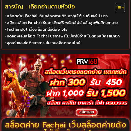
สารบัญ : เลือกอ่านตามหัวข้อ
สล็อตค่าย Fachai เว็บสล็อตค่ายดัง ลงทุนได้เริ่มต้นแค่ 1 บาท
สมัครสล็อต Fa chai รับเครดิตฟรี พร้อมโปรโมชั่นสุดฟินอีกมากมาย
Fachai slot เว็บสล็อตที่นี่มีดีอย่างไร
ทดลองเล่นสล็อต Fachai บริการฟรีไม่มีค่าใช้จ่าย ไม่ต้องสมัครสมาชิก
จุดเด่นและข้อดีของการเล่นเกมสล็อตออนไลน์
สล็อตค่าย Fachai เว็บสล็อตค่ายดัง