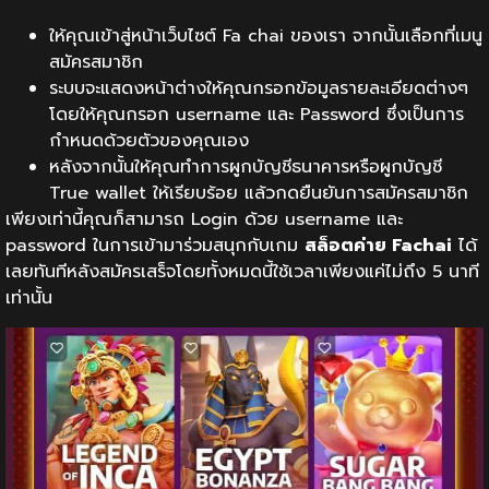
ให้คุณเข้าสู่หน้าเว็บไซต์
Fa chai
ของเรา จากนั้นเลือกที่เมนู
สมัครสมาชิก
ระบบจะแสดงหน้าต่างให้คุณกรอกข้อมูลรายละเอียดต่างๆ
โดยให้คุณกรอก username และ Password ซึ่งเป็นการ
กำหนดด้วยตัวของคุณเอง
หลังจากนั้นให้คุณทำการผูกบัญชีธนาคารหรือผูกบัญชี
True wallet ให้เรียบร้อย แล้วกดยืนยันการสมัครสมาชิก
เพียงเท่านี้คุณก็สามารถ Login ด้วย username และ
password ในการเข้ามาร่วมสนุกกับเกม
สล็อตค่าย Fachai
ได้
เลยทันทีหลังสมัครเสร็จโดยทั้งหมดนี้ใช้เวลาเพียงแค่ไม่ถึง 5 นาที
เท่านั้น