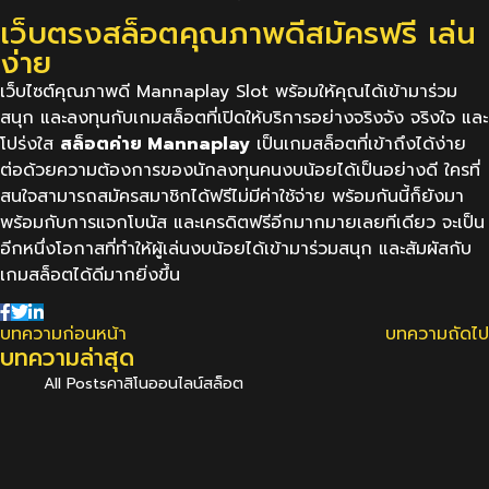
เว็บตรงสล็อตคุณภาพดีสมัครฟรี เล่น
ง่าย
เว็บไซต์คุณภาพดี
Mannaplay Slot
พร้อมให้คุณได้เข้ามาร่วม
สนุก และลงทุนกับเกมสล็อตที่เปิดให้บริการอย่างจริงจัง จริงใจ และ
โปร่งใส
สล็อตค่าย Mannaplay
เป็นเกมสล็อตที่เข้าถึงได้ง่าย
ต่อด้วยความต้องการของนักลงทุนคนงบน้อยได้เป็นอย่างดี ใครที่
สนใจสามารถสมัครสมาชิกได้ฟรีไม่มีค่าใช้จ่าย พร้อมกันนี้ก็ยังมา
พร้อมกับการแจกโบนัส และเครดิตฟรีอีกมากมายเลยทีเดียว จะเป็น
อีกหนึ่งโอกาสที่ทำให้ผู้เล่นงบน้อยได้เข้ามาร่วมสนุก และสัมผัสกับ
เกมสล็อตได้ดีมากยิ่งขึ้น
บทความก่อนหน้า
บทความถัดไป
บทความล่าสุด
All Posts
คาสิโนออนไลน์
สล็อต