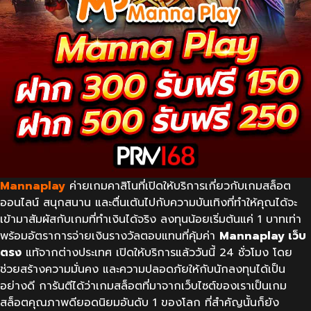
Mannaplay
ค่ายเกมคาสิโนที่เปิดให้บริการเกี่ยวกับเกมสล็อต
ออนไลน์ สนุกสนาน และตื่นเต้นไปกับความบันเทิงที่ทำให้คุณได้จะ
เข้ามาสัมผัสกับเกมที่ทำเงินได้จริง ลงทุนน้อยเริ่มต้นแค่ 1 บาทเท่า
พร้อมอัตราการจ่ายเงินรางวัลตอบแทนที่คุ้มค่า
Mannaplay เว็บ
ตรง
แท้จากต่างประเทศ เปิดให้บริการแล้ววันนี้ 24 ชั่วโมง โดย
ช่วยสร้างความมั่นคง และความปลอดภัยให้กับนักลงทุนได้เป็น
อย่างดี การันตีได้ว่าเกมสล็อตที่มาจากเว็บไซต์ของเราเป็นเกม
สล็อตคุณภาพดียอดนิยมอันดับ 1 ของโลก ที่สำคัญนั้นก็ยัง