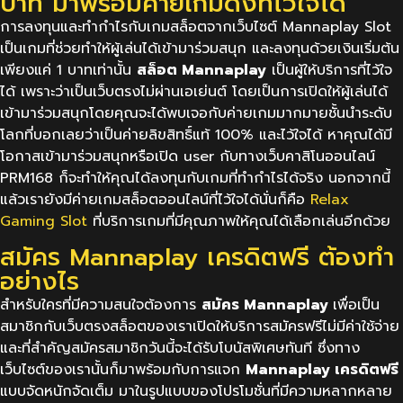
บาท มาพร้อมค่ายเกมดังที่ไว้ใจได้
การลงทุนและทำกำไรกับเกมสล็อตจากเว็บไซต์
Mannaplay Slot
เป็นเกมที่ช่วยทำให้ผู้เล่นได้เข้ามาร่วมสนุก และลงทุนด้วยเงินเริ่มต้น
เพียงแค่ 1 บาทเท่านั้น
สล็อต Mannaplay
เป็นผู้ให้บริการที่ไว้ใจ
ได้ เพราะว่าเป็นเว็บตรงไม่ผ่านเอเย่นต์ โดยเป็นการเปิดให้ผู้เล่นได้
เข้ามาร่วมสนุกโดยคุณจะได้พบเจอกับค่ายเกมมากมายชั้นนำระดับ
โลกที่บอกเลยว่าเป็นค่ายลิขสิทธิ์แท้ 100% และไว้ใจได้ หาคุณได้มี
โอกาสเข้ามาร่วมสนุกหรือเปิด user กับทางเว็บคาสิโนออนไลน์
PRM168
ก็จะทำให้คุณได้ลงทุนกับเกมที่ทำกำไรได้จริง นอกจากนี้
แล้วเรายังมีค่ายเกมสล็อตออนไลน์ที่ไว้ใจได้นั่นก็คือ
Relax
Gaming Slot
ที่บริการเกมที่มีคุณภาพให้คุณได้เลือกเล่นอีกด้วย
สมัคร Mannaplay เครดิตฟรี ต้องทำ
อย่างไร
สำหรับใครที่มีความสนใจต้องการ
สมัคร Mannaplay
เพื่อเป็น
สมาชิกกับเว็บตรงสล็อตของเราเปิดให้บริการสมัครฟรีไม่มีค่าใช้จ่าย
และที่สำคัญสมัครสมาชิกวันนี้จะได้รับโบนัสพิเศษทันที ซึ่งทาง
เว็บไซต์ของเรานั้นก็มาพร้อมกับการแจก
Mannaplay เครดิตฟรี
แบบจัดหนักจัดเต็ม มาในรูปแบบของโปรโมชั่นที่มีความหลากหลาย