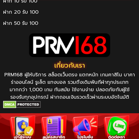
ฝาก 10 รับ 100
ฝาก 20 รับ 100
ฝาก 50 รับ 100
เกี่ยวกับเรา
PRM168 ผู้ให้บริการ สล็อตเว็บตรง แตกหนัก เกมคาสิโน บาคา
ร่าออนไลน์ รูเล็ต แทงบอล รวมถึงเดิมพันกีฬาทุกประเภท
มากกว่า 1,000 เกม ทันสมัย ใช้งานง่าย ปลอดภัยกับผู้ใช้
รองรับทุกอุปกรณ์ ฝากถอนเงินรวดเร็วผ่านระบบอัตโนมัติ
นโยบายความเป็นส่วนตัว
ความรับผิดชอบในการพนัน
Copyright © 2026 PRM168 | ALL RIGHTS RESERVED.