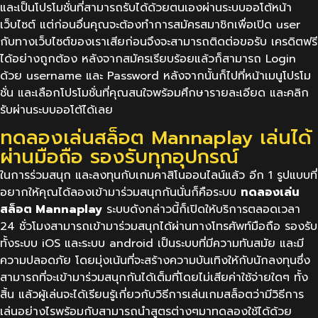
และเป็นโปรโมชั่นที่สามารถรับได้ด้วยตนเองผ่านระบบออโต้หน้า
เว็บไซต์ แต่ก่อนอื่นคุณจะต้องทำการสมัครสมาชิกเพื่อเปิด user
กับทางเว็บไซต์ของเราเสียก่อนจึงจะสามารถติดต่อขอรับ เครดิตฟรี
ได้อย่างถูกต้อง หลังจากสมัครเรียบร้อยแล้วก็สามารถ Login
ด้วย username และ Password หลังจากนั้นก็ไปที่หน้าเมนูโปรโม
ชั่น และเลือกโปรโมชั่นที่คุณสนใจพร้อมศึกษารายละเอียด และคลิก
รับผ่านระบบออโต้ได้เลย
ทดลองเล่นสล็อต Mannaplay เล่นได้
ผ่านมือถือ รองรับทุกอุปกรณ์
ในการร่วมสนุก และลงทุนกับเกมคาสิโนออนไลน์แล้ว อีก 1 รูปแบบที่
อยากให้คุณได้ลองเข้ามาร่วมสนุกกันนั่นก็คือระบบ
ทดลองเล่น
สล็อต Mannaplay
ระบบดังกล่าวนี้ก็เปิดให้บริการตลอดเวลา
24 ชั่วโมงสามารถเข้ามาร่วมสนุกได้ผ่านทางโทรศัพท์มือถือ รองรับ
ทั้งระบบ iOS และระบบ android เป็นระบบที่มีความทันสมัย และมี
ความปลอดภัย โดยมุ่งเน้นที่จะสร้างความบันเทิงให้กับนักลงทุนซึ่ง
สามารถที่จะเข้ามาร่วมสนุกกันได้เต็มที่โดยไม่เสียค่าใช้จ่ายใดๆ ทั้ง
สิ้น แล้วผู้เล่นจะได้เรียนรู้เกี่ยวกับวิธีการเล่นเกมสล็อตว่ามีวิธีการ
เล่นอย่างไรพร้อมกับสามารถนำสูตรต่างๆมาทดลองใช้ได้ด้วย