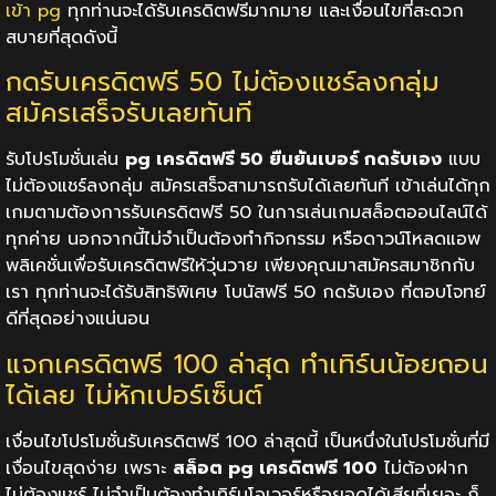
เข้า pg
ทุกท่านจะได้รับเครดิตฟรีมากมาย และเงื่อนไขที่สะดวก
สบายที่สุดดังนี้
กดรับเครดิตฟรี 50 ไม่ต้องแชร์ลงกลุ่ม
สมัครเสร็จรับเลยทันที
รับโปรโมชั่นเล่น
pg เครดิตฟรี 50 ยืนยันเบอร์ กดรับเอง
แบบ
ไม่ต้องแชร์ลงกลุ่ม สมัครเสร็จสามารถรับได้เลยทันที เข้าเล่นได้ทุก
เกมตามต้องการรับเครดิตฟรี 50 ในการเล่นเกมสล็อตออนไลน์ได้
ทุกค่าย นอกจากนี้ไม่จำเป็นต้องทำกิจกรรม หรือดาวน์โหลดแอพ
พลิเคชั่นเพื่อรับเครดิตฟรีให้วุ่นวาย เพียงคุณมาสมัครสมาชิกกับ
เรา ทุกท่านจะได้รับสิทธิพิเศษ โบนัสฟรี 50 กดรับเอง ที่ตอบโจทย์
ดีที่สุดอย่างแน่นอน
แจกเครดิตฟรี 100 ล่าสุด ทำเทิร์นน้อยถอน
ได้เลย ไม่หักเปอร์เซ็นต์
เงื่อนไขโปรโมชั่นรับเครดิตฟรี 100 ล่าสุดนี้ เป็นหนึ่งในโปรโมชั่นที่มี
เงื่อนไขสุดง่าย เพราะ
สล็อต pg เครดิตฟรี 100
ไม่ต้องฝาก
ไม่ต้องแชร์
ไม่จำเป็นต้องทำเทิร์นโอเวอร์หรือยอดได้เสียที่เยอะ ก็