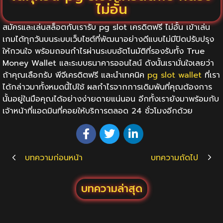
ไม่อั้น
สมัครและเล่นสล็อตกับเรารับ
pg slot เครดิตฟรี
ไม่อั้น เข้าเล่น
เกมได้ทุกวันบนระบบเว็บไซต์ที่พัฒนาอย่างดีแบบไม่มีปิดปรับปรุง
ให้กวนใจ พร้อมถอนกำไรผ่านระบบอัตโนมัติที่รองรับทั้ง True
Money Wallet และระบบธนาคารออนไลน์ ดังนั้นเรามั่นใจเลยว่า
ถ้าคุณเลือกรับ
พีจีเครดิตฟรี
และนำเทคนิค
pg slot wallet
ที่เรา
ได้กล่าวมาทั้งหมดนี้ไปใช้ ผลกำไรจากการเดิมพันที่คุณต้องการ
นั้นอยู่ในมือคุณได้อย่างง่ายดายแน่นอน อีกทั้งเรายังมาพร้อมกับ
เจ้าหน้าที่แอดมินที่คอยให้บริการตลอด 24 ชั่วโมงอีกด้วย
บทความก่อนหน้า
บทความถัดไป
บทความล่าสุด