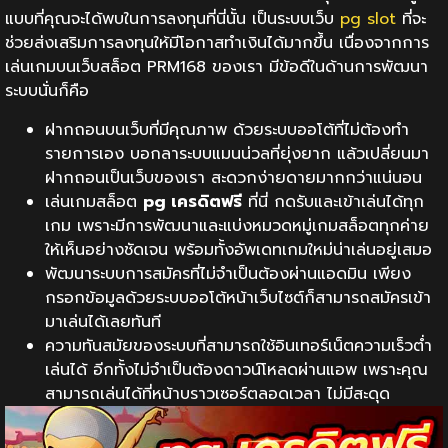
แบบที่คุณจะได้พบในการลงทุนที่นี่นั้น เป็นระบบเว็บ
pg slot
ที่จะ
ช่วยส่งเสริมการลงทุนให้มีโอกาสทำเงินได้มากขึ้น เนื่องจากการ
เล่นเกมบนเว็บสล็อต PRM168 ของเรา มีข้อดีในด้านการพัฒนา
ระบบนั่นก็คือ
ฝากถอนบนเว็บที่มีคุณภาพ ด้วยระบบออโต้ที่ไม่ต้องทำ
รายการเอง บอกลาระบบแมนน่วลที่ยุ่งยาก แล้วเปลี่ยนมา
ฝากถอนเป็นเว็บของเรา สะดวกง่ายดายมากกว่าแน่นอน
เล่นเกมสล็อต
pg เครดิตฟรี
ที่นี่ กดรับและเข้าเล่นได้ทุก
เกม เพราะมีการพัฒนาและแบ่งหมวดหมู่เกมสล็อตทุกค่าย
ให้เห็นอย่างชัดเจน พร้อมทั้งอัพเดทเกมใหม่น่าเล่นอยู่เสมอ
พัฒนาระบบการสมัครที่ไม่จำเป็นต้องผ่านแอดมิน เพียง
กรอกข้อมูลด้วยระบบออโต้หน้าเว็บไซต์ก็สามารถสมัครเข้า
มาเล่นได้เลยทันที
ความทันสมัยของระบบที่สามารถใช้อินเทอร์เน็ตความเร็วต่ำ
เล่นได้ อีกทั้งไม่จำเป็นต้องดาวน์โหลดผ่านแอพ เพราะคุณ
สามารถเล่นได้ที่หน้าบราวเซอร์ตลอดเวลา ไม่มีสะดุด