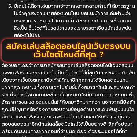
มีเกมให้เลือกเล่นมากกว่าจากหลากหลายค่ายที่ได้มาตรฐาน
ไม่ว่าคุณจะตามหาสล็อตเกมไหน ขอแนะนำการเล่นผ่านเว็บ
ตรงสามารถลงทุนได้มากกว่า อิสระทางด้านการเลือกเกม
จึงเป็นเว็บไซต์ที่โปรดปรานของเราบรรดาเซียนนักเล่นพนัน
สล็อตไม่น้อย
สมัครเล่นสล็อตออนไลน์เว็บตรงบน
เว็บไซต์ไหนดีที่สุด ?
ต้องบอกเลยว่าการมาสมัครสมาชิกเล่นสล็อตออนไลน์เว็บตรงบน
แพลตฟอร์มของเรานั้น ถือเป็นเว็บไซต์ที่ดีที่สุดในการลงทุนเดิมพัน
เนื่องจากเว็บไซต์เหล่านี้จะทำให้สมาชิกทุกท่านได้รับผลตอบแทน
มากที่สุด เพราะมีทั้งการแจกโปรโมชั่นทั้งสมาชิกใหม่และสมาชิกเก่า
รวมถึงการอัพเดทเกมสล็อตที่น่าเล่นมาใหม่มากมาย แต่ละเกมเพิ่ม
อัตราการชนะและซ่อนบนนั้นให้กับสมาชิกมากกว่า นอกจากนี้ยิ่งถ้า
คุณมีปัญหาหรือต้องการสอบถามข้อมูลด้านการเดิมพันรูปแบบใด
ก็ตาม แพลตฟอร์มของเราพร้อมมีแอดมินคอยให้บริการอยู่เสมอ
ตอบสนองสมาชิกนักเล่นสล็อตมือใหม่ได้เป็นอย่างดี อีกทั้งยังมา
พร้อมกับระบบการฝากถอนที่ง่ายนิดเดียว ด้วยระบบออโต้ที่ทำ