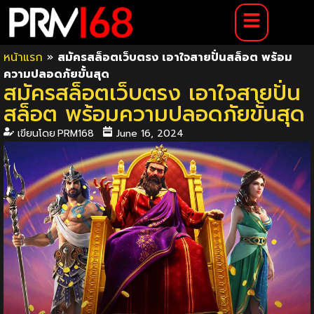
หน้าแรก
»
สมัครสล็อตเว็บตรง เอาใจสายปั่นสล็อต พร้อม
ความปลอดภัยขั้นสุด
สมัครสล็อตเว็บตรง เอาใจสายปั่น
สล็อต พร้อมความปลอดภัยขั้นสุด
เขียนโดย
PRM168
June 16, 2024