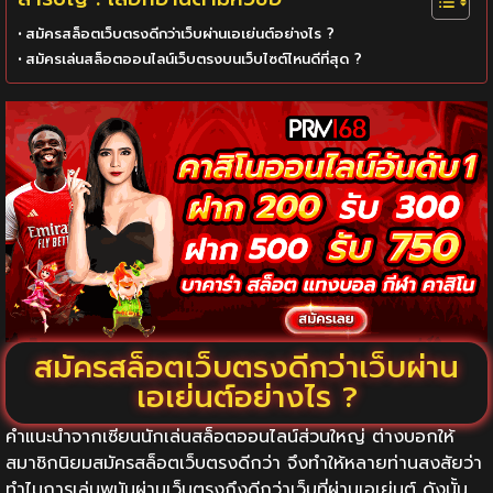
สมัครสล็อตเว็บตรงดีกว่าเว็บผ่านเอเย่นต์อย่างไร ?
สมัครเล่นสล็อตออนไลน์เว็บตรงบนเว็บไซต์ไหนดีที่สุด ?
สมัครสล็อตเว็บตรงดีกว่าเว็บผ่าน
เอเย่นต์อย่างไร ?
คำแนะนำจากเซียนนักเล่นสล็อตออนไลน์ส่วนใหญ่ ต่างบอกให้
สมาชิกนิยมสมัครสล็อตเว็บตรงดีกว่า จึงทำให้หลายท่านสงสัยว่า
ทำไมการเล่นพนันผ่านเว็บตรงถึงดีกว่าเว็บที่ผ่านเอเย่นต์ ดังนั้น