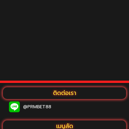
ติดต่อเรา
@PRMBET88
เมนูลัด