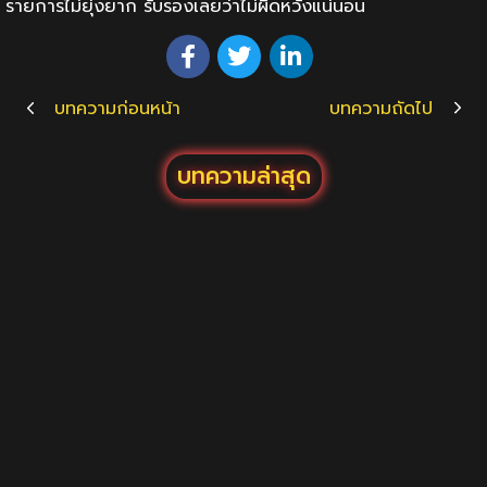
รายการไม่ยุ่งยาก รับรองเลยว่าไม่ผิดหวังแน่นอน
บทความก่อนหน้า
บทความถัดไป
บทความล่าสุด