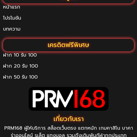
หน้าแรก
โปรโมชัน
บทความ
เครดิตฟรีพิเศษ
ฝาก 10 รับ 100
ฝาก 20 รับ 100
ฝาก 50 รับ 100
เกี่ยวกับเรา
PRM168 ผู้ให้บริการ สล็อตเว็บตรง แตกหนัก เกมคาสิโน บาคา
ร่าออนไลน์ รูเล็ต แทงบอล รวมถึงเดิมพันกีฬาทุกประเภท