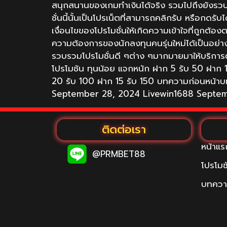
สนุกสนานของเกมทำเงินได้จริง รวมไปถึงยังรวบรว
ชั่นนี้นั้นเป็นโปรเน็ตที่สามารถคลิกรับ หรือกดร
เงื่อนไขของโปรโมชั่นให้เกิดความเข้าใจที่ถูกต้อ
ความต้องการของนักลงทุนคนรุ่นใหม่ได้เป็นอย่างด
รวบรวมโปรโมชั่นดี ๆต่าง ๆมากมายมาให้บริการต้อ
โปรโมชัน ทุนน้อย แจกหนัก ฝาก 5 รับ 50 ฝาก 
20 รับ 100 ฝาก 15 รับ 150 บทความก่อนหน
September 28, 2024 Livewin1688 Septe
ติดต่อเรา
หน้าแร
@PRMBET88
โปรโมช
บทคว