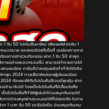
รับ 50 โปรโมชั่นมาใหม่ เพียงแค่ฝากเงิน 1
ิเศษมากมาย แจกเครดิตฟรีเต็มที่ บนช่องทางการ
จต้องการเข้าร่วมกิจกรรม ฝาก 1 รับ 50 ล่าสุด
ห้บริการอย่างสะดวกรวดเร็ว สามารถทำรายการได้
องคนงบน้อย การันตีว่าลงทุนแล้วทำกำไรได้จริง
ม่ล่าสุด 2024 ทางเลือกใหม่ของผู้เล่นงบน้อย
 2024 ต้องยกให้กับโปรโมชั่นอีเวนต์สุดคุ้ม ฝาก
ข้ามารับได้ โดยเป็นโปรโมชั่นที่มีเงื่อนไขคือ
นโปรโมชั่นที่ทำให้ผู้เล่นได้ร่วมสนุกกับเกมได้
วัลในการร่วมสนุกผ่านระบบออโต้ที่ปลอดภัย ในการ
 ฝาก 1 บาท รับ 50 เอาใจนักปั่น ร่วมสนุกกับเกม