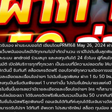
ดรับเอง ผ่านระบบออโต้ เขียนโดยPRM168 May 26, 2024 ฝาก 1 
เว็บพนันออนไลน์ได้ทุกเกมไม่จำกัดจำนวน เรามีโปรโมชั่นสุดพ
ะระบบ android ร่วมสนุก และลงทุนกันได้ 24 ชั่วโมง ผู้ที่สนใ
ัติ เปิดให้บริการทุกที่ทุกเวลา เป็นระบบที่มีความปลอดภัย ใ
ชิกวันนี้ รับทันที สล็อตเครดิตฟรี ตอบโจทย์ทุกความต้องการข
ายละเอียดและเงื่อนไขง่ายๆ โปรโมชั่นสุดพิเศษ ฝาก 1 รับ 50 ให
ปั่นเริ่มต้นเพียงแค่ 1 บาทเท่านั้น โปรโมชั่นใหม่มาแรงแห่งปี
โมชั่นนี้บอกเลยว่ามีรายละเอียดและเงื่อนไขง่ายๆ ใคร ๆก็สามารถเ
ลน์ของเรา ได้รับเครดิตฟรีเพิ่มเติมรวมเป็นเงิน 50 บาททันที เป็
มชั่นโบนัสฟรีสุดพิเศษนี้ ถอนเงินได้ทันทีค่ะคุณได้รับเงินราง
ก็สามารถรับโปรฯ ได้ทันที อัพเดท โปรสมาชิกใหม่ สล็อต ทุนน้อย