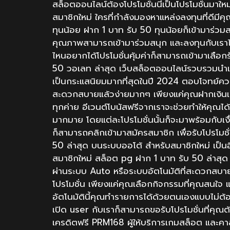
สล็อตออนไลน์ต้องโปรโมชั่นนี้เป็นโปรโมชั่นมาใ
สมาชิกใหม่ ใครที่กำลังมองหาแหล่งลงทุนที่ดีมีค
ทุนน้อย ฝาก 1 บาท รับ 50 ทุนน้อยก็เข้ามาร่วมสน
คุณภาพสามารถเข้ามาร่วมสนุก และลงทุนกับเราได
ไหนอยากได้โปรโมชั่นคุ้มค่าก็สามารถเข้ามาเลือ
50 วอเลท ล่าสุด เว็บสล็อตออนไลน์รวบรวมนำเอา
เป็นกระแสนิยมมากที่สุดในปี 2024 ตอบโจทย์คว
สะดวกสบายแล้วง่ายมากๆ เพียงแค่คุณฝากเงินเข้
ทุกค่าย อีเวนต์โบนัสฟรีจากเราจะช่วยทำให้คุณได
มากมาย โดยแต่ละโปรโมชั่นนั้นก็จะมาพร้อมกับเ
ก็สามารถคลิกเข้ามาสมัครสมาชิก เพื่อรับโปรโมช
50 ล่าสุด บนระบบออโต้ สำหรับสมาชิกใหม่ เป็นอ
สมาชิกใหม่ สล็อต pg ฝาก 1 บาท รับ 50 ล่าสุด ด้
ผ่านระบบ Auto หรือระบบอัตโนมัติที่สะดวกสบาย
โปรโมชั่น เพียงแค่คุณเลือกกิจกรรมที่คุณสนใจ 
อัตโนมัตินี้คุณทำรายการได้ด้วยตนเองแบบไม่ต
เปิด user กับเราก็สามารถขอรับโปรโมชั่นที่คุณ
เครดิตฟรี PRM168 ผู้ให้บริการเกมสล็อต และคาส