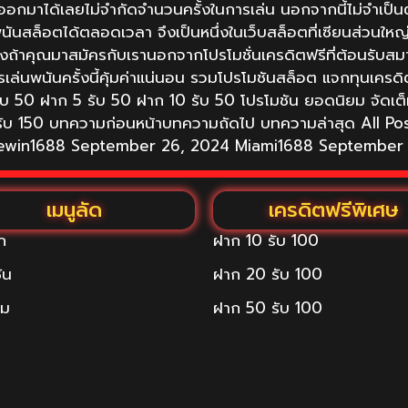
อกมาได้เลยไม่จำกัดจำนวนครั้งในการเล่น นอกจากนี้ไม่จำเป็นต
นันสล็อตได้ตลอดเวลา จึงเป็นหนึ่งในเว็บสล็อตที่เซียนส่วนใหญ่ต
งถ้าคุณมาสมัครกับเรานอกจากโปรโมชั่นเครดิตฟรีที่ต้อนรับสมาชิก
นพนันครั้งนี้คุ้มค่าแน่นอน รวมโปรโมชันสล็อต แจกทุนเครดิตฟ
ับ 50 ฝาก 5 รับ 50 ฝาก 10 รับ 50 โปรโมชัน ยอดนิยม จัดเต็
 รับ 150 บทความก่อนหน้าบทความถัดไป บทความล่าสุด All 
win1688 September 26, 2024 Miami1688 September 
เมนูลัด
เครดิตฟรีพิเศษ
ก
ฝาก 10 รับ 100
ัน
ฝาก 20 รับ 100
าม
ฝาก 50 รับ 100