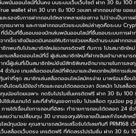
เล่นพนันออนไลน์ที่มั่นคง บนระบบเว็บเว็บไซต์ ฝาก 30 รับ 10
ม True wallet ฝาก 30 บาท รับ 100 วอเลท ฝากถอนง่าย ขอ
ี่สุด และรองรับการฝากถอนได้หลากหลายช่องทาง ไม่ว่าจะเป็น
ุกธนาคาร และการฝากถอนด้วยระบบใหม่ล่าสุดคือระบบ Crypt
่นี่เป็นที่ชื่นชอบของนักเล่นพนันออนไลน์ที่ชื่นชอบระบบการฝา
นอกจากนี้เรายังมีแอดมินคอยให้บริการช่วยเหลือด้านระบบฝากถอ
มาชิกพบกับโปรสมาชิกใหม่แจกเครดิตฟรี กับการ โปรสมาชิกใหม่
นเกมสล็อตออนไลน์ที่นี่ ผู้เล่นสมาชิกใหม่ที่ฝากเงินเข้ามาสา
ี้ผู้เล่นที่เป็นสมาชิกใหม่ยังมีสิทธิพิเศษอีกมากมายในการลง
 ชั่วโมง เกมสล็อตออนไลน์ที่พัฒนาและอัพเดทใหม่ให้การเล่นพน
คุ้มค่าที่สุด สมาชิกเล่นสล็อตออนไลน์สมัครง่าย มาพร้อมเงื่อน
ภทอื่นโดยไม่มีข้อจำกัดและถอนได้ตลอดเวลา จัดหนัก โปรสล็อ
กทุนน้อยโดยเฉพาะ กดรับโปรโมชั่นเครดิตฟรี ฝาก 30 รับ 100 รั
ใช้เล่นเกมได้ และที่สำคัญของการรับ โปรสล็อต ทุนน้อย pg jo
ยใต้เงื่อนไขการถอนที่อิสระ ทำรายการถอนได้ตลอด 24 ชั่วโมง 
เลยว่ามาเปลี่ยนทุน 30 บาทของทุนให้กลายเป็นผลกำไรหลักหมื่นไ
ลน์ทุนน้อย คุณสามารถสมัครเสร็จรับได้เลยทันที PRM168 เว็บ
เว็บสล็อตเว็บตรง เครดิตฟรี ที่คัดสรรโปรโมชั่น ฝาก 30 รับ 10