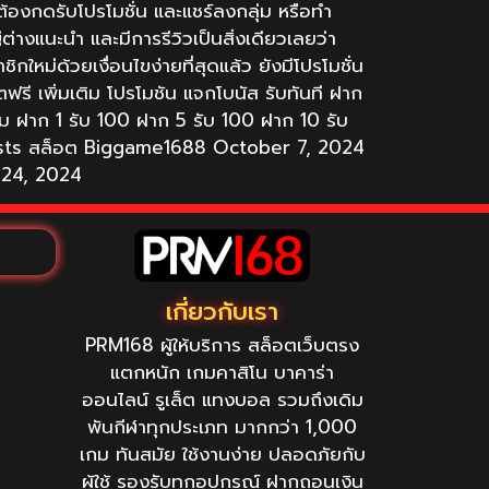
้องกดรับโปรโมชั่น และแชร์ลงกลุ่ม หรือทำ
่างแนะนำ และมีการรีวิวเป็นสิ่งเดียวเลยว่า
ใหม่ด้วยเงื่อนไขง่ายที่สุดแล้ว ยังมีโปรโมชั่น
รี เพิ่มเติม โปรโมชัน แจกโบนัส รับทันที ฝาก
ม ฝาก 1 รับ 100 ฝาก 5 รับ 100 ฝาก 10 รับ
Posts สล็อต Biggame1688 October 7, 2024
24, 2024
เกี่ยวกับเรา
PRM168 ผู้ให้บริการ สล็อตเว็บตรง
แตกหนัก เกมคาสิโน บาคาร่า
ออนไลน์ รูเล็ต แทงบอล รวมถึงเดิม
พันกีฬาทุกประเภท มากกว่า 1,000
เกม ทันสมัย ใช้งานง่าย ปลอดภัยกับ
ผู้ใช้ รองรับทุกอุปกรณ์ ฝากถอนเงิน