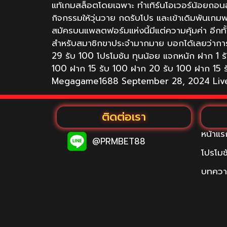
แท้เกมสล็อตโดยเฉพาะ ทำเทิร์นโอเวอร์น้อยถอนอ
กิจกรรมให้วุ่นวาย กดรับโปร และเข้าเดิมพันเกมพ
สมัครบนแพลตฟอร์มแห่งนี้มีแต่ความคุ้มค่า อีกทั้
สำหรับสมาชิกขาประจำมากมาย บอกได้เลยว่าการเล่
29 รับ 100 โปรโมชัน ทุนน้อย แจกหนัก ฝาก 1 ร
100 ฝาก 15 รับ 100 ฝาก 20 รับ 100 ฝาก 15
Megagame1688 September 28, 2024 Live
ติดต่อเรา
หน้าแร
@PRMBET88
โปรโมช
บทคว