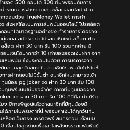
0 ทํายอด 500 ถอนได้ 300 ที่มาพร้อมกับการ
แนะนำระบบการฝากถอนเล่นสล็อตออนไลน์ ฝาก
การฝากถอนด้วย TrueMoney Wallet การทำ
o ส่งผลให้ระบบการเล่นพนันออนไลน์ โปรสล็อต
กถอนที่ได้มาตรฐานอย่างยิ่ง ทำรายการได้อย่าง
นอยู่เสมอ สมัครด่วน โปรสมาชิกใหม่ สล็อต ฝาก
 สล็อต ฝาก 30 บาท รับ 100 รวมทุกค่าย มี
มารถถอนเงินได้มากกว่า 10 เท่าของยอดเงินฝาก จาก
ทุนเล่นพนัน ซึ่งประกอบไปด้วย การบริการจาก
ันสนุกสุดมันส์ทุกวัน สมาชิกใหม่พบกับโปรโมชั่
ไขการฝากถอนไม่มีขั้นต่ำ สมาชิกใหม่สามารถเข้า
ต ทุนน้อย pg joker xo ฝาก 30 บาท รับ 100
บทุนฟรีแบบไม่มีข้อจำกัด ใดใดที่มีทุนน้อยฝาก
ker xo ฝาก 30 บาท รับ 100 ที่นี่คือ ทำเทิร์น
มีการพิสูจน์แล้วว่าสมาชิกที่มีทุนน้อยมี
ด้ภายในพริบตาที่นี่ พร้อมหาเงินได้ทุกวันกับ
สล็อตเว็บตรง เครดิตฟรี สมัครด่วน เงื่อนไข
0 เงื่อนไขสุดง่ายเพื่อเอาใจหลังบรรดาแฟนพันธุ์