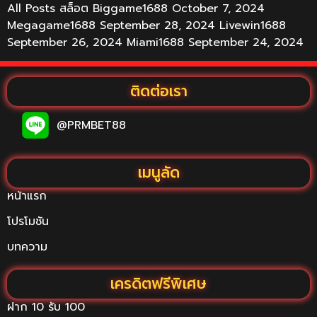
All Posts สล็อต Biggame1688 October 7, 2024
Megagame1688 September 28, 2024 Livewin1688
September 26, 2024 Miami1688 September 24, 2024
ติดต่อเรา
@PRMBET88
เมนูลัด
หน้าแรก
โปรโมชัน
บทความ
เครดิตฟรีพิเศษ
ฝาก 10 รับ 100