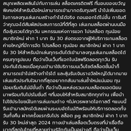
สนุกเพลิดเพลินไปกับการเล่น สล็อตเครดิตฟรี ที่มอบของขวัญ
พิเศษให้สำหรับมือใหม่สามารถเข้ามากดรับทุนฟรี นำไปเพิ่มยอด
ในการลงทุนเล่นเกมสร้างกำไรได้จริง ถอนออกได้ไม่อั้น การันตี
ว่าคุณจะได้สัมผัสประสบการณ์ที่ดีที่สุด เล่นเกมสล็อตผ่านบนมือ
ถือลุ้นรวยได้ทุกวัน มหกรรมแห่งการแจก โปรสล็อต ทุนน้อย
สมาชิกใหม่ ฝาก 1 บาท รับ 30 ส่งตรงจากผู้ให้บริการเกมสล็อต
ค่ายใหญ่ที่มีการจัด โปรสล็อต ทุนน้อย สมาชิกใหม่ ฝาก 1 บาท
รับ 30 ให้สำหรับนักเล่นทุกระดับได้เข้ามาลงทุนเล่นเกมสล็อตได้
ครบทุกรูปแบบ ถือว่าเป็นเว็บที่แจกโบนัสฟรีตลอดทุกวัน รับ
ประกันได้เลยเมื่อคุณเข้ามาใช้บริการบนเว็บไซต์สล็อตชั้นนำก็
สามารถเข้าไปสร้างกำไรได้ และลุ้นรับเงินรางวัลใหญ่ได้มากมาย
เล่นแล้วประทับใจมากที่สุดอยากกลับมาเล่นซ้ำใหม่แน่นอน ทุน
น้อยเริ่มต้นไม่มีขั้นต่ำ ถือว่าเป็นแหล่งรวมเกมสล็อตยอดนิยม
มาพร้อมกับโปรโมชั่นดี ๆที่มอบให้สำหรับสมาชิกทุกท่าน เพื่อนำ
ไปใช้ประโยชน์ในการเล่นเกมต่าง ๆไม่ควรพลาดโอกาสดี ๆแบบนี้
รีบเข้ามาสมัครได้เลยผ่านระบบอัตโนมัติพร้อมให้บริการตลอดทั้ง
วันทั้งคืน ฝากครั้งแรกรับโปร สล็อต pg สมาชิกใหม่ ฝาก 1 บาท
รับ 30 ใหม่ล่าสุด 2024 ทางเข้าเล่นสล็อตเว็บตรงที่น่าเชื่อถือ
มากที่สุดในไทยที่หลายท่านรู้จักกันเป็นอย่างดี ถือว่าเป็นเว็บ