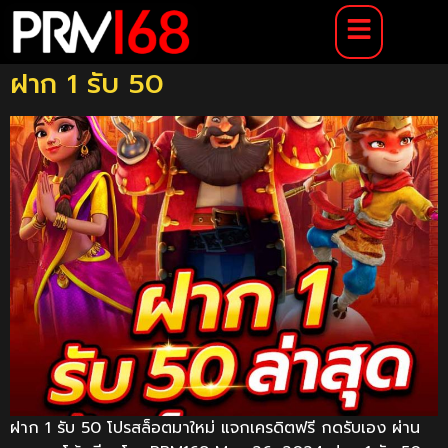
ฝาก 1 รับ 50
ฝาก 1 รับ 50 โปรสล็อตมาใหม่ แจกเครดิตฟรี กดรับเอง ผ่าน