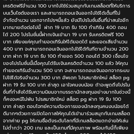
เครดิตฟรีจำนวน 100 บาทไปใช้ร่วมสนุกกับเกมสล็อตที่ให้บริการ
บนเว็บไซต์ของเรา และสามารถถอนเงินออกไปใช้ได้เต็มที่ไม่
จำกัดจำนวน นอกจากโปรฯนี้แล้ว ยังมีโปรโมชั่นอื่นที่น่าสนใจอีก
มากมายดังต่อไปนี้ ฝาก 19 บาท รับ 100 ทําเทิร์น 400 ถอน
ได้ 200 โปรโมชั่นนี้ฝากเงินเข้ามา 19 บาท รับเครดิตฟรี 100
บาท เพียงแค่คุณทำยอดเทิร์นให้ได้ยอดได้ และยอดเสียจำนวน
400 บาท จะสามารถถอนเงินออกไปใช้ได้ทันทีตามจำนวน 200
บาท ฝาก 19 บาท รับ 100 ทํายอด 500 ถอนได้ 300 เงื่อนไข
ของโปรโมชั่นนี้เมื่อคุณได้รับเงินเครดิตจำนวน 100 แล้ว ให้คุณ
ทำยอดเทิร์นจำนวน 500 บาท จะสามารถถอนเงินออกจากระบบ
ไปใช้ได้จริงจำนวน 300 บาท อัพเดท โปรสมาชิกใหม่ สล็อต pg
ฝาก 19 รับ 100 บาท ล่าสุด เอาใจคนงบน้อย ถ้าจะพูดถึงโปรโม
ชั่นที่กำลังได้รับความนิยมจากบรรดานักลงทุนอย่างมากในช่วงนี้
ก็คงจะหนีไม่พ้น โปรสมาชิกใหม่ สล็อต pg ฝาก 19 รับ 100
บาท ล่าสุด ตอบโจทย์ความต้องการของนักลงทุนคนงบน้อยได้
ดีมากๆด้วยการเปิดโอกาสให้คุณได้เข้ามาร่วมสนุกกับเกมสล็อต
จากค่าย pg ให้เกมชื่อดังระดับโลกที่มีเกมสล็อตแตกง่ายให้เล่น
ไม่ต่ำกว่า 200 เกม และเป็นเกมที่มีคุณภาพ พร้อมกันนี้ก็เพียง