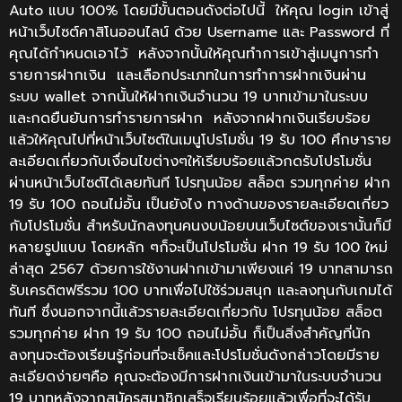
Auto แบบ 100% โดยมีขั้นตอนดังต่อไปนี้ ให้คุณ login เข้าสู่
หน้าเว็บไซต์คาสิโนออนไลน์ ด้วย Username และ Password ที่
คุณได้กำหนดเอาไว้ หลังจากนั้นให้คุณทำการเข้าสู่เมนูการทำ
รายการฝากเงิน และเลือกประเภทในการทำการฝากเงินผ่าน
ระบบ wallet จากนั้นให้ฝากเงินจำนวน 19 บาทเข้ามาในระบบ
และกดยืนยันการทำรายการฝาก หลังจากฝากเงินเรียบร้อย
แล้วให้คุณไปที่หน้าเว็บไซต์ในเมนูโปรโมชั่น 19 รับ 100 ศึกษาราย
ละเอียดเกี่ยวกับเงื่อนไขต่างๆให้เรียบร้อยแล้วกดรับโปรโมชั่น
ผ่านหน้าเว็บไซต์ได้เลยทันที โปรทุนน้อย สล็อต รวมทุกค่าย ฝาก
19 รับ 100 ถอนไม่อั้น เป็นยังไง ทางด้านของรายละเอียดเกี่ยว
กับโปรโมชั่น สำหรับนักลงทุนคนงบน้อยบนเว็บไซต์ของเรานั้นก็มี
หลายรูปแบบ โดยหลัก ๆก็จะเป็นโปรโมชั่น ฝาก 19 รับ 100 ใหม่
ล่าสุด 2567 ด้วยการใช้งานฝากเข้ามาเพียงแค่ 19 บาทสามารถ
รับเครดิตฟรีรวม 100 บาทเพื่อไปใช้ร่วมสนุก และลงทุนกับเกมได้
ทันที ซึ่งนอกจากนี้แล้วรายละเอียดเกี่ยวกับ โปรทุนน้อย สล็อต
รวมทุกค่าย ฝาก 19 รับ 100 ถอนไม่อั้น ก็เป็นสิ่งสำคัญที่นัก
ลงทุนจะต้องเรียนรู้ก่อนที่จะเช็คและโปรโมชั่นดังกล่าวโดยมีราย
ละเอียดง่ายๆคือ คุณจะต้องมีการฝากเงินเข้ามาในระบบจำนวน
19 บาทหลังจากสมัครสมาชิกเสร็จเรียบร้อยแล้วเพื่อที่จะได้รับ