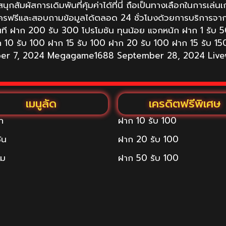
สัมผัสการเดิมพันที่คุ้มค่าได้ที่นี่ ถือเป็นทางเลือกในการเล่นเก
ัครฟรีและสอบถามข้อมูลได้ตลอด 24 ชั่วโมงด้วยการบริการจ
บทันที ฝาก 200 รับ 300 โปรโมชัน ทุนน้อย แจกหนัก ฝาก 1 รับ
ฝาก 10 รับ 100 ฝาก 15 รับ 100 ฝาก 20 รับ 100 ฝาก 15 รับ
tober 7, 2024 Megagame1688 September 28, 2024 Liv
เมนูลัด
เครดิตฟรีพิเศษ
ก
ฝาก 10 รับ 100
ัน
ฝาก 20 รับ 100
าม
ฝาก 50 รับ 100