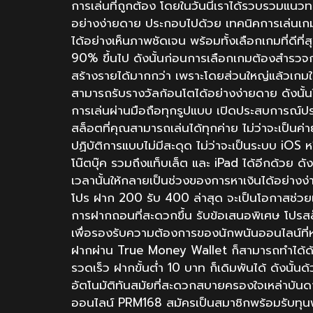
การเล่นที่ถูกต้อง โดยในวันนี้เราได้รวบรวมแน
อย่างง่ายดาย ประกอบไปด้วย เทคนิคการเล่นเก
ได้อย่างเห็นภาพชัดเจน พร้อมทั้งเลือกเกมที่ดีท
90% ขึ้นไป ดังนั้นก่อนการเลือกเกมต้องสำรวจก่
สร้างรายได้มากกว่า เพราะโดยส่วนใหญ่แล้วเกมใหม
สามารถรับรางวัลก้อนโตได้อย่างง่ายดาย ดังนั้
การเล่นผ่านมือถือทุกรูปแบบ เปิดประสบการณ์ประ
สล็อตที่คุณสามารถเล่นได้ทุกค่าย ไม่ว่าจะเป็น
ปฏิบัติการแบบไม่มีสะดุด ไม่ว่าจะเป็นระบบ iOS
โน๊ตบุ๊ค รวมถึงแท็บเล็ต และ iPad ได้อีกด้วย ดัง
เวลานั้นให้กลายเป็นช่วงของการหาเงินได้อย่างง่า
โปร ฝาก 200 รับ 400 ล่าสุด จะเป็นโอกาสช่ว
การฝากถอนที่สะดวกขึ้น รับข้อเสนอพิเศษ โปรส
เพื่อรองรับความต้องการของนักพนันออนไลน์ท
ฝากผ่าน True Money Wallet ก็สามารถทำได้ด้ว
รวดเร็ว ฝากขั้นต่ำ 10 บาท ก็เดิมพันได้ ดังนั้น
อัตโนมัติทันสมัยที่สะดวกสบายครองใจเหล่าบันด
ออนไลน์ PRM168 สมัครเป็นสมาชิกพร้อมรับทุนฟ