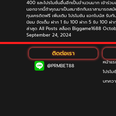
400 และโปรโมชั่นอื่นอีกเป็นจำนวนมาก เข้าร่วมสนุก
นอกจากนี้ถ้าคุณมาเป็นสมาชิกกับเราสามารถสม
ทุนเครดิตฟรี เพิ่มเติม โปรโมชัน แจกโบนัส รั
นิยม จัดเต็ม ฝาก 1 รับ 100 ฝาก 5 รับ 100 
ล่าสุด All Posts สล็อต Biggame1688 Oc
September 24, 2024
ติดต่อเรา
หน้าแร
@PRMBET88
โปรโมช
บทคว