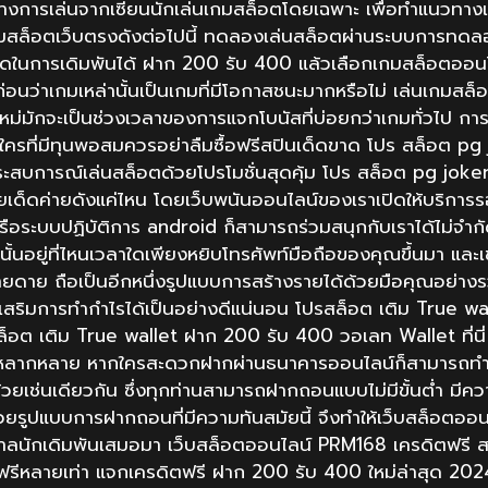
วทางการเล่นจากเซียนนักเล่นเกมสล็อตโดยเฉพาะ เพื่อทำแนวทางเ
มสล็อตเว็บตรงดังต่อไปนี้ ทดลองเล่นสล็อตผ่านระบบการทดลอง
ี่สุดในการเดิมพันได้ ฝาก 200 รับ 400 แล้วเลือกเกมสล็อตออนไล
อนว่าเกมเหล่านั้นเป็นเกมที่มีโอกาสชนะมากหรือไม่ เล่นเกมสล็อ
่มักจะเป็นช่วงเวลาของการแจกโบนัสที่บ่อยกว่าเกมทั่วไป การซื้
นใครที่มีทุนพอสมควรอย่าลืมซื้อฟรีสปินเด็ดขาด โปร สล็อต p
สบการณ์เล่นสล็อตด้วยโปรโมชั่นสุดคุ้ม โปร สล็อต pg joker x
ค่ายเด็ดค่ายดังแค่ไหน โดยเว็บพนันออนไลน์ของเราเปิดให้บริกา
 หรือระบบปฏิบัติการ android ก็สามารถร่วมสนุกกับเราได้ไม่จ
นั้นอยู่ที่ไหนเวลาใดเพียงหยิบโทรศัพท์มือถือของคุณขึ้นมา และเข้
ยดาย ถือเป็นอีกหนึ่งรูปแบบการสร้างรายได้ด้วยมือคุณอย่างรวดเร
ยเสริมการทำกำไรได้เป็นอย่างดีแน่นอน โปรสล็อต เติม True 
ล็อต เติม True wallet ฝาก 200 รับ 400 วอเลท Wallet ที่นี
ี่หลากหลาย หากใครสะดวกฝากผ่านธนาคารออนไลน์ก็สามารถทำร
ยเช่นเดียวกัน ซึ่งทุกท่านสามารถฝากถอนแบบไม่มีขั้นต่ำ มีค
ด้วยรูปแบบการฝากถอนที่มีความทันสมัยนี้ จึงทำให้เว็บสล็อตออนไ
าลนักเดิมพันเสมอมา เว็บสล็อตออนไลน์ PRM168 เครดิตฟรี สม
รีหลายเท่า แจกเครดิตฟรี ฝาก 200 รับ 400 ใหม่ล่าสุด 2024 