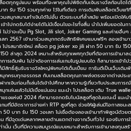
สล็อตทุกรูปแบบ พร้อมที่จะพาคุณไปพิชิตกับเงินรางวัลก้อนโตได้สูง
ท รับ 150 รวมทุกค่าย ไว้ในที่เดียว การเดิมพันสล็อตเว็บแท้
้าไปร่วมสนุกสนานทำเงินได้ไม่อั้น ด้วยระบบที่ล้ำสมัย พร้อมเปิดใ
ย เข้าไปกดรับได้ง่ายได้ไม่มีเงื่อนไขอะไรทั้งสิ้น นำไปเพิ่มยอ
างดี ไม่ว่าจะเป็น Pg Slot, Jili slot, Joker Gaming และค่าย
เลท 2567 เข้ามาร่วมสนุกกดรับสิทธิพิเศษแบบฟรีๆ ลองเข้ามาวา
ว ๆ โปรสมาชิกใหม่ สล็อต pg joker xo jili ฝาก 50 บาท รับ 15
150 ล่าสุด 2024 เหมาะสำหรับทุกเพศทุกวัยที่ต้องการเข้ามาล
ุกการเดิมพัน ไม่ว่าต้องการเล่นเกมในรูปแบบใด ก็สามารถเข้าไป
มีสิทธิ์ลุ้นรับรางวัลใหญ่พิเศษได้เต็มเปี่ยม การันตีเป็นเว็บเด
ามสนุกครบทุกอรรถรส กับเกมสล็อตคุณภาพส่งตรงจากต่างประเท
งฝากเงินก่อนก็เล่นได้เข้าไปศึกษาหาความรู้เกี่ยวกับประสบการ
เล่นแล้วไม่มีเบื่อแน่นอน แนะนำ โปรสล็อต เติม True walle
มาแรงแห่งปี 2024 ที่สามารถกดรับโบนัสสูงที่สุดในขณะนี้ แนะ
นเกมที่มีอัตราการจ่ายค่า RTP สูงที่สุด ช่วยให้ผู้เล่นมีโอกาส
 50 บาท รับ 150 วอเลท ไม่เชื่อต้องลองเข้ามาท้าพิสูจน์ด้วยต
วแทน ที่มีจุดเด่นหลากหลายด้านแตกต่างจากเว็บทั่วไป รองรับการ
เท่านั้น เว็บที่มีความสมบูรณ์แบบเหมาะสำหรับการเข้ามาลงทุนส