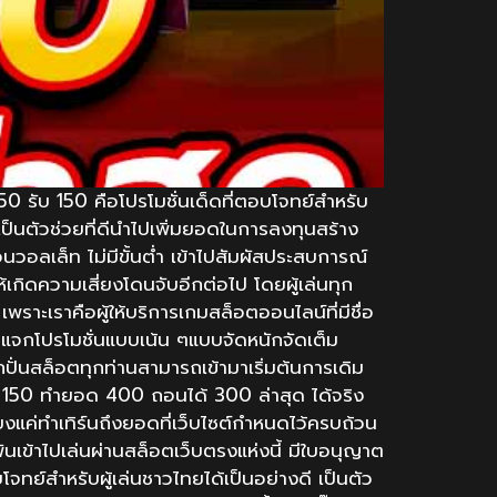
 รับ 150 คือโปรโมชั่นเด็ดที่ตอบโจทย์สำหรับ
เป็นตัวช่วยที่ดีนำไปเพิ่มยอดในการลงทุนสร้าง
นวอลเล็ท ไม่มีขั้นต่ำ เข้าไปสัมผัสประสบการณ์
เกิดความเสี่ยงโดนจับอีกต่อไป โดยผู้เล่นทุก
าะเราคือผู้ให้บริการเกมสล็อตออนไลน์ที่มีชื่อ
ศษแจกโปรโมชั่นแบบเน้น ๆแบบจัดหนักจัดเต็ม
กปั่นสล็อตทุกท่านสามารถเข้ามาเริ่มต้นการเดิม
บ 150 ทำยอด 400 ถอนได้ 300 ล่าสุด ได้จริง
ียงแค่ทำเทิร์นถึงยอดที่เว็บไซต์กำหนดไว้ครบถ้วน
ันเข้าไปเล่นผ่านสล็อตเว็บตรงแห่งนี้ มีใบอนุญาต
ทย์สำหรับผู้เล่นชาวไทยได้เป็นอย่างดี เป็นตัว