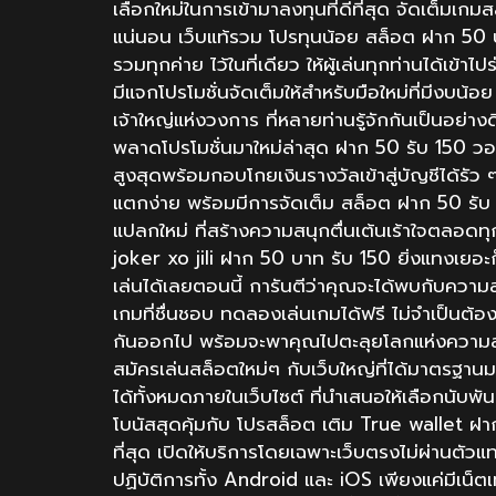
เลือกใหม่ในการเข้ามาลงทุนที่ดีที่สุด จัดเต็มเกม
แน่นอน เว็บแท้รวม โปรทุนน้อย สล็อต ฝาก 50 บา
รวมทุกค่าย ไว้ในที่เดียว ให้ผู้เล่นทุกท่านได้เข
มีแจกโปรโมชั่นจัดเต็มให้สำหรับมือใหม่ที่มีงบน้อ
เจ้าใหญ่แห่งวงการ ที่หลายท่านรู้จักกันเป็นอย่
พลาดโปรโมชั่นมาใหม่ล่าสุด ฝาก 50 รับ 150 วอ
สูงสุดพร้อมกอบโกยเงินรางวัลเข้าสู่บัญชีได้รั
แตกง่าย พร้อมมีการจัดเต็ม สล็อต ฝาก 50 รับ 
แปลกใหม่ ที่สร้างความสนุกตื่นเต้นเร้าใจตลอดท
joker xo jili ฝาก 50 บาท รับ 150 ยิ่งแทงเยอะก็
เล่นได้เลยตอนนี้ การันตีว่าคุณจะได้พบกับคว
เกมที่ชื่นชอบ ทดลองเล่นเกมได้ฟรี ไม่จำเป็นต้อ
กันออกไป พร้อมจะพาคุณไปตะลุยโลกแห่งความสนุก
สมัครเล่นสล็อตใหม่ๆ กับเว็บใหญ่ที่ได้มาตรฐาน
ได้ทั้งหมดภายในเว็บไซต์ ที่นำเสนอให้เลือกนับพั
โบนัสสุดคุ้มกับ โปรสล็อต เติม True wallet ฝาก
ที่สุด เปิดให้บริการโดยเฉพาะเว็บตรงไม่ผ่านตั
ปฏิบัติการทั้ง Android และ iOS เพียงแค่มีเน็ต