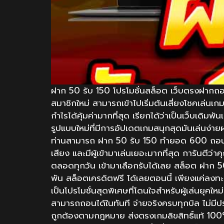
ฝาก 50 รับ 150 โปรโมชั่นสล็อต เว็บตรงฝากถอน
สมาชิกใหม่ สามารถเข้าไปเริ่มต้นเสี่ยงโชคเล่นเ
กำไรได้คุ้มค่ามากที่สุด เรียกได้ว่าเป็นเว็บเด
รูปแบบใหม่ที่มีการอัปเดตเกมสนุกสุดมันเล่นง่าย
ท่านสามารถ ฝาก 50 รับ 150 ทํายอด 600 ถอนได้ 
เสียง และมีผู้เข้ามาเล่นเยอะมากที่สุด การันตี
ตลอดทุกวัน เข้ามาเลือกรับได้เลย สล็อต ฝาก 50 ร
พัน สล็อตเครดิตฟรี ได้เลยตอนนี้ เพียงแค่ลง
เป็นโปรโมชั่นสุดพิเศษที่โดนใจสำหรับผู้เล่นยุคใ
สามารถถอนได้ในทันที จ่ายจริงครบทุกบิล ไม่มีปร
ถูกต้องตามกฎหมาย ส่งตรงเกมลิขสิทธิ์แท้ 100% 