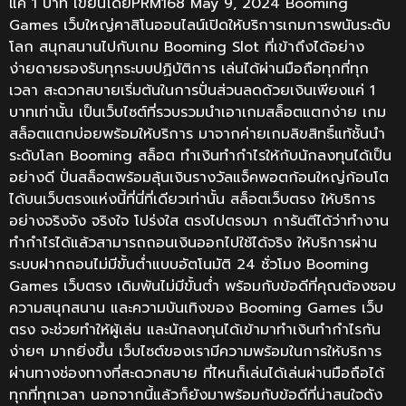
แค่ 1 บาท เขียนโดยPRM168 May 9, 2024 Booming
Games เว็บใหญ่คาสิโนออนไลน์เปิดให้บริการเกมการพนันระดับ
โลก สนุกสนานไปกับเกม Booming Slot ที่เข้าถึงได้อย่าง
ง่ายดายรองรับทุกระบบปฏิบัติการ เล่นได้ผ่านมือถือทุกที่ทุก
เวลา สะดวกสบายเริ่มต้นในการปั่นส่วนลดด้วยเงินเพียงแค่ 1
บาทเท่านั้น เป็นเว็บไซต์ที่รวบรวมนำเอาเกมสล็อตแตกง่าย เกม
สล็อตแตกบ่อยพร้อมให้บริการ มาจากค่ายเกมลิขสิทธิ์แท้ชั้นนำ
ระดับโลก Booming สล็อต ทำเงินทำกำไรให้กับนักลงทุนได้เป็น
อย่างดี ปั่นสล็อตพร้อมลุ้นเงินรางวัลแจ็คพอตก้อนใหญ่ก้อนโต
ได้บนเว็บตรงแห่งนี้ที่นี่ที่เดียวเท่านั้น สล็อตเว็บตรง ให้บริการ
อย่างจริงจัง จริงใจ โปร่งใส ตรงไปตรงมา การันตีได้ว่าทำงาน
ทำกำไรได้แล้วสามารถถอนเงินออกไปใช้ได้จริง ให้บริการผ่าน
ระบบฝากถอนไม่มีขั้นต่ำแบบอัตโนมัติ 24 ชั่วโมง Booming
Games เว็บตรง เดิมพันไม่มีขั้นต่ำ พร้อมกับข้อดีที่คุณต้องชอบ
ความสนุกสนาน และความบันเทิงของ Booming Games เว็บ
ตรง จะช่วยทำให้ผู้เล่น และนักลงทุนได้เข้ามาทำเงินทำกำไรกัน
ง่ายๆ มากยิ่งขึ้น เว็บไซต์ของเรามีความพร้อมในการให้บริการ
ผ่านทางช่องทางที่สะดวกสบาย ที่ไหนก็เล่นได้เล่นผ่านมือถือได้
ทุกที่ทุกเวลา นอกจากนี้แล้วก็ยังมาพร้อมกับข้อดีที่น่าสนใจดัง