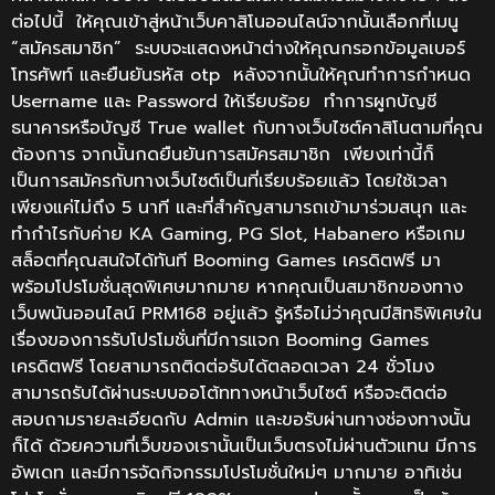
ต่อไปนี้ ให้คุณเข้าสู่หน้าเว็บคาสิโนออนไลน์จากนั้นเลือกที่เมนู
“สมัครสมาชิก” ระบบจะแสดงหน้าต่างให้คุณกรอกข้อมูลเบอร์
โทรศัพท์ และยืนยันรหัส otp หลังจากนั้นให้คุณทำการกำหนด
Username และ Password ให้เรียบร้อย ทำการผูกบัญชี
ธนาคารหรือบัญชี True wallet กับทางเว็บไซต์คาสิโนตามที่คุณ
ต้องการ จากนั้นกดยืนยันการสมัครสมาชิก เพียงเท่านี้ก็
เป็นการสมัครกับทางเว็บไซต์เป็นที่เรียบร้อยแล้ว โดยใช้เวลา
เพียงแค่ไม่ถึง 5 นาที และที่สำคัญสามารถเข้ามาร่วมสนุก และ
ทำกำไรกับค่าย KA Gaming, PG Slot, Habanero หรือเกม
สล็อตที่คุณสนใจได้ทันที Booming Games เครดิตฟรี มา
พร้อมโปรโมชั่นสุดพิเศษมากมาย หากคุณเป็นสมาชิกของทาง
เว็บพนันออนไลน์ PRM168 อยู่แล้ว รู้หรือไม่ว่าคุณมีสิทธิพิเศษใน
เรื่องของการรับโปรโมชั่นที่มีการแจก Booming Games
เครดิตฟรี โดยสามารถติดต่อรับได้ตลอดเวลา 24 ชั่วโมง
สามารถรับได้ผ่านระบบออโต้ททางหน้าเว็บไซต์ หรือจะติดต่อ
สอบถามรายละเอียดกับ Admin และขอรับผ่านทางช่องทางนั้น
ก็ได้ ด้วยความที่เว็บของเรานั้นเป็นเว็บตรงไม่ผ่านตัวแทน มีการ
อัพเดท และมีการจัดกิจกรรมโปรโมชั่นใหม่ๆ มากมาย อาทิเช่น