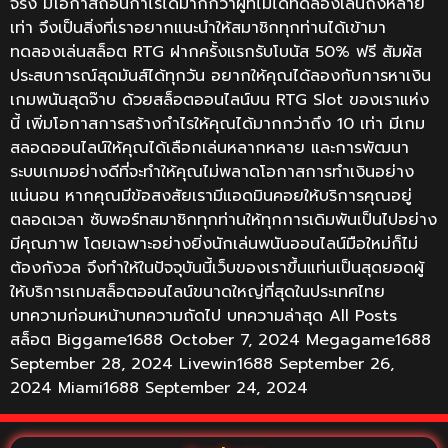
จริง มีโอกาสถอนกำไรได้มากกว่าผู้ที่ไม่ได้ทดลองเล่นถึงหลาย
เท่า จึงเป็นสิ่งที่เราอยากแนะนำให้สมาชิกทุกท่านได้เข้ามา
ทดลองเล่นสล็อต RTG ฝากครั้งแรกรับโบนัส 50% ฟรี สัมผัส
ประสบการณ์สุดมันส์ได้ทุกวัน อยากให้คุณได้ลองกับการหาเงิน
เกมพนันสุดจ๊าบ ด้วยสล็อตออนไลน์บน RTG Slot ของเราแห่ง
นี้ เพิ่มโอกาสการสร้างกำไรให้คุณได้มากกว่าถึง 10 เท่า มีเกม
สลอดออนไลน์ให้คุณได้เลือกเล่นหลากหลาย และการพัฒนา
ระบบเกมอย่างดีที่จะทำให้คุณไม่พลาดโอกาสการทำเงินอย่าง
แน่นอน หากคุณมีข้อสงสัยเรามีแอดมินคอยให้บริการคุณอยู่
ตลอดเวลา ซับพอร์ทสมาชิกทุกท่านให้ทุกการเดิมพันเป็นไปอย่าง
มีคุณภาพ โดยเฉพาะอย่างยิ่งนักเล่นพนันออนไลน์มือใหม่ก็ไม่
ต้องกังวล จึงทำให้ในปัจจุบันนี้เว็บของเราขึ้นแท่นเป็นสุดยอดผู้
ให้บริการเกมสล็อตออนไลน์ขนาดใหญ่ที่สุดในประเทศไทย
บทความก่อนหน้าบทความถัดไป บทความล่าสุด All Posts
สล็อต Biggame1688 October 7, 2024 Megagame1688
September 28, 2024 Livewin1688 September 26,
2024 Miami1688 September 24, 2024