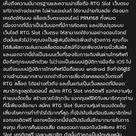
เห็นถึงความมีมาตรฐานและความน่าเชื่อถือ RTG Slot เว็บตรง
แท้จากต่างประเทศ ไม่ผ่านเอเย่นต์ ใช้งานง่ายทันสมัย ต้องยก
เครดิตให้ระบบ สล็อตเว็บตรงออนไลน์ PRM168 ทั้งหมด
เนื่องจากที่นี่เราเป็นเว็บนอกที่มีการคัดสรร และปรับปรุงระบบ
เว็บไซต์ RTG Slot เว็บตรง ให้สามารถใช้งานอย่างตอบโจทย์
ดังนั้นแล้วไม่ว่าคุณจะเป็นผู้เล่นมือใหม่เพิ่งเข้าสู่วงการ คุณก็จะ
ได้สัมผัสการเล่นเกมสล็อตออนไลน์ที่ง่ายเพียงปลายนิ้วสัมผัส
และนอกจากนี้ยังเป็นระบบเว็บที่รองรับการเดิมพันผ่านโทรศัพท์
มือถือทุกระบบอีกด้วย ไม่ว่าจะเป็นระบบปฏิบัติการมือถือ iOS ไป
จนถึงระบบปฏิบัติการโทรศัพท์มือถือแบบ android จึงทำให้ผู้ใช้
งานจำนวนมากสามารถเข้าถึงการเสี่ยงโชคสลอดเว็บตรงที่
RTG สล็อต ได้อย่างทั่วถึง และขึ้นแท่นเป็นเว็บสลอดที่มียอด
สมาชิกสูงสุดในตอนนี้ สมัคร RTG Slot เครดิตฟรี แจกความคุ้ม
ค่าแบบจัดเต็ม สร้างรายได้ทุกวัน แจกทุนฟรีให้กับสมาชิกทุกท่าน
ที่นี่เพียงเลือกมา สมัคร RTG Slot รับความคุ้มค่าแบบจัดเต็ม
เสี่ยงโชคการทำกำไรได้มากที่สุด ทั้งโปรโมชั่นต้อนรับสมาชิกใหม่
แจกเครดิตฟรี นอกเหนือจากนี้ยังมีโปรโมชั่นอีกมากมายในการ
ลงทุน ทั้งการคืนยอดเสีย ตลอดจนการแจกโบนัสพิเศษ RTG
Slot เครดิตฟรี เฉพาะสมาชิก ดังนั้นถ้าคุณเป็นนักเล่นพนัน