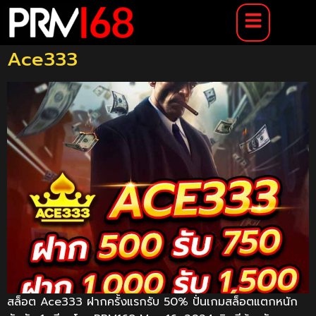
Ace333
สล็อต Ace333 ฝากครั้งแรกรับ 50% ปั่นเกมสล็อตแตกหนัก