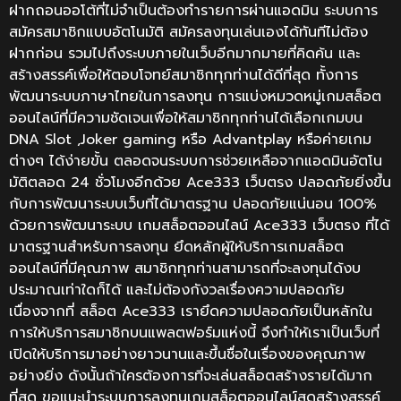
ฝากถอนออโต้ที่ไม่จำเป็นต้องทำรายการผ่านแอดมิน ระบบการ
สมัครสมาชิกแบบอัตโนมัติ สมัครลงทุนเล่นเองได้ทันทีไม่ต้อง
ฝากก่อน รวมไปถึงระบบภายในเว็บอีกมากมายที่คิดค้น และ
สร้างสรรค์เพื่อให้ตอบโจทย์สมาชิกทุกท่านได้ดีที่สุด ทั้งการ
พัฒนาระบบภาษาไทยในการลงทุน การแบ่งหมวดหมู่เกมสล็อต
ออนไลน์ที่มีความชัดเจนเพื่อให้สมาชิกทุกท่านได้เลือกเกมบน
DNA Slot ,Joker gaming หรือ Advantplay หรือค่ายเกม
ต่างๆ ได้ง่ายขั้น ตลอดจนระบบการช่วยเหลือจากแอดมินอัตโน
มัติตลอด 24 ชั่วโมงอีกด้วย Ace333 เว็บตรง ปลอดภัยยิ่งขึ้น
กับการพัฒนาระบบเว็บที่ได้มาตรฐาน ปลอดภัยแน่นอน 100%
ด้วยการพัฒนาระบบ เกมสล็อตออนไลน์ Ace333 เว็บตรง ที่ได้
มาตรฐานสำหรับการลงทุน ยึดหลักผู้ให้บริการเกมสล็อต
ออนไลน์ที่มีคุณภาพ สมาชิกทุกท่านสามารถที่จะลงทุนได้งบ
ประมาณเท่าใดก็ได้ และไม่ต้องกังวลเรื่องความปลอดภัย
เนื่องจากที่ สล็อต Ace333 เรายึดความปลอดภัยเป็นหลักใน
การให้บริการสมาชิกบนแพลตฟอร์มแห่งนี้ จึงทำให้เราเป็นเว็บที่
เปิดให้บริการมาอย่างยาวนานและขึ้นชื่อในเรื่องของคุณภาพ
อย่างยิ่ง ดังนั้นถ้าใครต้องการที่จะเล่นสล็อตสร้างรายได้มาก
ที่สุด ขอแนะนำระบบการลงทุนเกมสล็อตออนไลน์สุดสร้างสรรค์