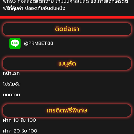
ฟิก93 ทั้งสล็อตแตกง่าย เกมบนคาสิโนสด และการแจกเครดิต
ฟรีที่คุ้มค่า ปลอดภัยอันดับหนึ่ง
ติดต่อเรา
@PRMBET88
เมนูลัด
หน้าแรก
โปรโมชัน
บทความ
เครดิตฟรีพิเศษ
ฝาก 10 รับ 100
ฝาก 20 รับ 100