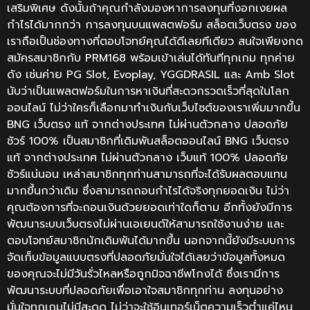
เสริมพิเศษ ดังนั้นถ้าคุณกำลังมองหาการลงทุนที่งอกเงยผล
กำไรได้มากกว่า การลงทุนบนแพลตฟอร์ม สล็อตเว็บตรง ของ
เราถือเป็นช่องทางที่ตอบโจทย์คุณได้ดีเลยทีเดียว สนใจเพียงกด
สมัครสมาชิกกับ PRM168 พร้อมเข้าเล่นได้ทันทีทุกเกม ทุกค่าย
ดัง เช่นค่าย PG Slot, Evoplay, YGGDRASIL และ Amb Slot
นับว่าเป็นแพลตฟอร์มในการหาเงินที่สะดวกรวดเร็วที่สุดในโลก
ออนไลน์ ไม่ว่าใครก็เลือกมาทำเงินกับเว็บไซต์ของเราเพิ่มมากขึ้น
BNG เว็บตรง แท้ จากต่างประเทศ ไม่ผ่านตัวกลาง ปลอดภัย
ชัวร์ 100% เป็นสมาชิกที่เดิมพันสล็อตออนไลน์ BNG เว็บตรง
แท้ จากต่างประเทศ ไม่ผ่านตัวกลาง เว็บแท้ 100% ปลอดภัย
ชัวร์แน่นอน เหล่าสมาชิกทุกท่านสามารถที่จะได้รับผลตอบแทน
มากขึ้นกว่าเดิม ซึ่งสามารถถอนกำไรได้จริงทุกยอดเงิน ไม่ว่า
คุณต้องการที่จะถอนเงินด้วยยอดเท่าใดก็ตาม อีกทั้งยังมีการ
พัฒนาระบบเว็บตรงไม่ผ่านเอเยนต์ให้สามารถใช้งานง่าย และ
ตอบโจทย์สมาชิกนักเดิมพันได้มากขึ้น นอกจากนี้ยังมีระบบการ
จัดเก็บข้อมูลแบบตรงที่ปลอดภัยมั่นใจได้เลยว่าข้อมูลทั้งหมด
ของคุณจะไม่มีวันรั่วไหลหรือถูกมิจฉาชีพโกงได้ ซึ่งเรามีการ
พัฒนาระบบที่ปลอดภัยเพื่อเอาใจสมาชิกทุกท่าน ลงทุนอย่าง
มั่นใจทุกเกมไม่มีสะดุด ไม่ว่าจะใช้อินเทอร์เน็ตความเร็วต่ำแค่ไหน