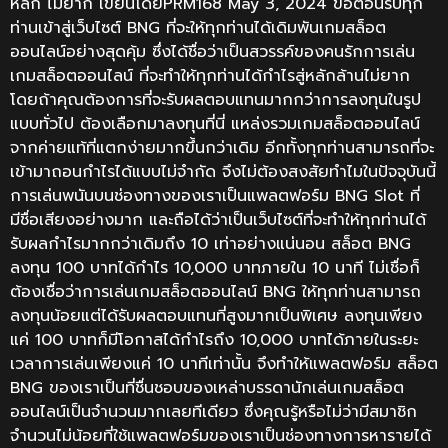
หลัก ไม่ยาก เขียนโดยPRM168 May 3, 2024 ขอต้อนรับทุก
ท่านเข้าสู่เว็บไซต์ BNG ที่จะให้ทุกท่านได้เดิมพันเกมสล็อต
ออนไลน์อย่างสุดคุ้ม ซึ่งได้ชื่อว่าเป็นสวรรค์ของคนรักการเล่น
เกมสล็อตออนไลน์ ที่จะทำให้ทุกท่านได้กำไรสู่หลักล้านไม่ยาก
โดยถ้าคุณต้องการที่จะรับผลตอบแทนมากกว่าการลงทุนในรูป
แบบทั่วไป ต้องเลือกมาลงทุนที่นี่ แหล่งรวมเกมสล็อตออนไลน์
จากค่ายแท้ที่แตกง่ายมากขึ้นกว่าเดิม อีกทั้งทุกท่านสามารถที่จะ
เข้ามาถอนกำไรได้แบบไม่จำกัด จึงไม่ต้องสงสัยทำไมในปัจจุบันนี้
การเล่นพนันบนช่องทางของเราเป็นแพลตฟอร์ม BNG Slot ที่
มีชื่อเสียงอย่างมาก และถือได้ว่าเป็นเว็บไซต์ที่จะทำให้ทุกท่านได้
รับผลกำไรมากกว่าเดิมถึง 10 เท่าอย่างแน่นอน สล็อต BNG
ลงทุน 100 บาทได้กำไร 10,000 บาทภายใน 10 นาที ไม่เชื่อก็
ต้องเชื่อว่าการเล่นเกมสล็อตออนไลน์ BNG ให้ทุกท่านสามารถ
ลงทุนน้อยแต่ได้รับผลตอบแทนที่สูงมากเป็นพิเศษ ลงทุนเพียง
แค่ 100 บาทก็มีโอกาสได้กำไรถึง 10,000 บาทได้ภายในระยะ
เวลาการเล่นเพียงแค่ 10 นาทีเท่านั้น จึงทำให้แพลตฟอร์ม สล็อต
BNG ของเราเป็นที่ชื่นชอบของเหล่าบรรดานักเล่นเกมสล็อต
ออนไลน์เป็นจำนวนมากเลยทีเดียว ซึ่งคุณรู้หรือไม่ว่ามีสมาชิก
จำนวนไม่น้อยที่ใช้แพลตฟอร์มของเราเป็นช่องทางการหารายได้