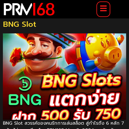
BNG Slot
BNG Slot สวรรค์ของคนรักการเล่นสล็อต สู่กำไรถึง 6 หลัก 7