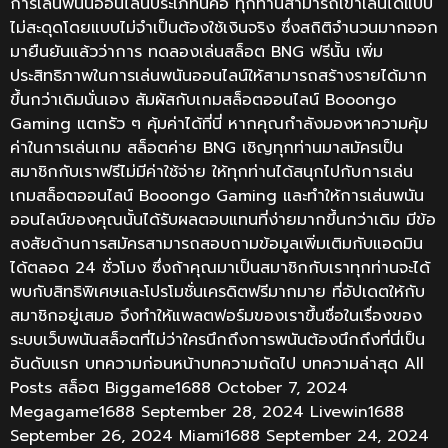
การเล่นพนันออนไลน์ประเภทนี้คือ ทุกท่านสามารถเข้าเล่นได้แบบ
ไม่สะดุดโดยแบบไม่จำเป็นต้องใช้เงินจริง ซึ่งสถิติจำนวนมากออก
มายืนยันแล้วว่าการ ทดลองเล่นสล็อต BNG ฟรีนั้น เพิ่ม
ประสิทธิภาพในการเล่นพนันออนไลน์ให้สามารถสร้างรายได้มาก
ขึ้นกว่าเดิมนั่นเอง สัมผัสกับเกมสล็อตออนไลน์ Booongo
Gaming แตกรัว ๆ คุ้มค่าได้ที่นี่ หากคุณกำลังมองหาความคุ้ม
ค่าในการเล่นเกม สล็อตค่าย BNG เชิญทุกท่านมาสมัครเป็น
สมาชิกกับเราฟรีไม่มีค่าใช้จ่าย ให้ทุกท่านได้สนุกไปกับการเล่น
เกมสล็อตออนไลน์ Booongo Gaming และทำให้การเล่นพนัน
ออนไลน์ของคุณนั้นได้รับผลตอบแทนที่ง่ายมากขึ้นกว่าเดิม มีข้อ
สงสัยด้านการสมัครสามารถสอบถามข้อมูลเพิ่มเติมกับแอดมิน
ได้ตลอด 24 ชั่วโมง ซึ่งถ้าคุณมาเป็นสมาชิกกับเราทุกท่านจะได้
พบกับสิทธิพิเศษและโปรโมชั่นเครดิตฟรีมากมาย ที่อัปเดตให้กับ
สมาชิกอยู่เสมอ จึงทำให้แพลตฟอร์มของเราขึ้นชื่อในเรื่องของ
ระบบเว็บพนันสล็อตที่ไม่ว่าใครนึกถึงการพนันต้องนึกถึงที่นี่เป็น
อันดับแรก บทความก่อนหน้าบทความถัดไป บทความล่าสุด All
Posts สล็อต Biggame1688 October 7, 2024
Megagame1688 September 28, 2024 Livewin1688
September 26, 2024 Miami1688 September 24, 2024