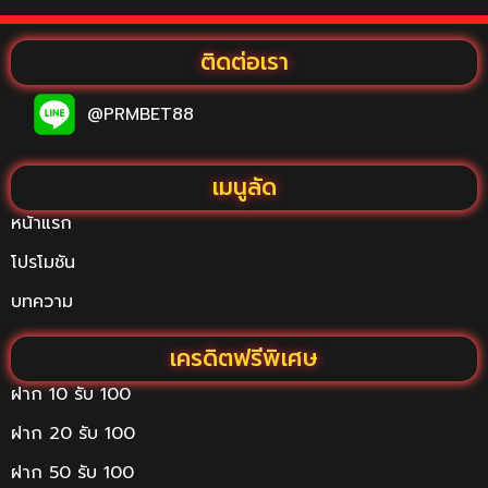
ติดต่อเรา
@PRMBET88
เมนูลัด
หน้าแรก
โปรโมชัน
บทความ
เครดิตฟรีพิเศษ
ฝาก 10 รับ 100
ฝาก 20 รับ 100
ฝาก 50 รับ 100