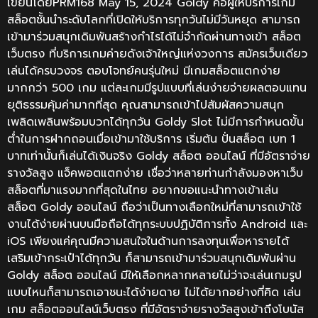
เขียนโดยPRM168 May 15, 2024 Goldy คือผู้ให้บริการเกม
สล็อตชั้นนำระดับโลกที่เปิดให้บริการทุกวันไม่มีวันหยุด สามารถ
เข้ามาร่วมสนุกเดิมพันสร้างกำไรได้ไม่จำกัดผ่านทางเข้า สล็อต
เว็บตรง ที่บริการเกมค่ายดังเจ้าใหญ่แห่งวงการ สมัครเว็บเดียว
เล่นได้ครบวงจร ตอบโจทย์คนรุ่นใหม่ มีเกมสล็อตแตกง่าย
มากกว่า 500 เกม แต่ละเกมมีรูปแบบที่เล่นง่ายจ่ายผลตอบแทน
ยุติธรรมคุ้มค่ามากที่สุด คุณสามารถเข้าไปสัมผัสความสนุก
เพลิดเพลินพร้อมบวกได้ทุกวัน Goldy Slot ไม่มีการกำหนดขั้น
ต่ำในการฝากถอนเมื่อเข้ามาใช้บริการ เริ่มต้น ปั่นสล็อต เบท 1
บาทเท่านั้นก็เล่นได้เงินจริง Goldy สล็อต ออนไลน์ ที่มีอัตราจ่าย
รางวัลสูง แจ็คพอตแตกง่าย เชื่อว่าหลายท่านกำลังมองหาเว็บ
สล็อตที่มาแรงมากที่สุดในไทย อยากขอแนะนำทางเข้าเล่น
สล็อต Goldy ออนไลน์ ถือว่าเป็นทางเลือกใหม่ที่สามารถเข้าใช้
งานได้ง่ายผ่านบนมือถือได้ทุกระบบปฏิบัติการทั้ง Android และ
iOS เพียงแค่คุณมีความสนใจในด้านการลงทุนเพื่อหารายได้
เสริมเข้ากระเป๋าได้ทุกวัน ก็สามารถเข้ามาร่วมสนุกเดิมพันผ่าน
Goldy สล็อต ออนไลน์ มีให้เลือกหลากหลายไม่ว่าจะเล่นเกมรูป
แบบไหนก็สามารถเอาชนะได้ง่ายดาย ไม่ได้ยากอย่างที่คิด เล่น
เกม สล็อตออนไลน์เว็บตรง ที่มีอัตราจ่ายรางวัลสูงเข้าถึงโบนัส