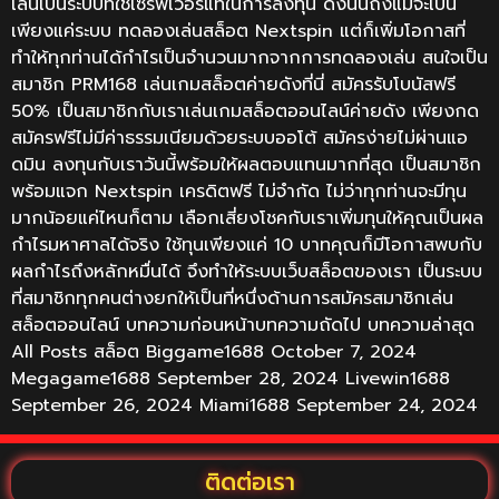
เล่นเป็นระบบที่ใช้เซิร์ฟเวอร์แท้ในการลงทุน ดังนั้นถึงแม้จะเป็น
เพียงแค่ระบบ ทดลองเล่นสล็อต Nextspin แต่ก็เพิ่มโอกาสที่
ทำให้ทุกท่านได้กำไรเป็นจำนวนมากจากการทดลองเล่น สนใจเป็น
สมาชิก PRM168 เล่นเกมสล็อตค่ายดังที่นี่ สมัครรับโบนัสฟรี
50% เป็นสมาชิกกับเราเล่นเกมสล็อตออนไลน์ค่ายดัง เพียงกด
สมัครฟรีไม่มีค่าธรรมเนียมด้วยระบบออโต้ สมัครง่ายไม่ผ่านแอ
ดมิน ลงทุนกับเราวันนี้พร้อมให้ผลตอบแทนมากที่สุด เป็นสมาชิก
พร้อมแจก Nextspin เครดิตฟรี ไม่จำกัด ไม่ว่าทุกท่านจะมีทุน
มากน้อยแค่ไหนก็ตาม เลือกเสี่ยงโชคกับเราเพิ่มทุนให้คุณเป็นผล
กำไรมหาศาลได้จริง ใช้ทุนเพียงแค่ 10 บาทคุณก็มีโอกาสพบกับ
ผลกำไรถึงหลักหมื่นได้ จึงทำให้ระบบเว็บสล็อตของเรา เป็นระบบ
ที่สมาชิกทุกคนต่างยกให้เป็นที่หนึ่งด้านการสมัครสมาชิกเล่น
สล็อตออนไลน์ บทความก่อนหน้าบทความถัดไป บทความล่าสุด
All Posts สล็อต Biggame1688 October 7, 2024
Megagame1688 September 28, 2024 Livewin1688
September 26, 2024 Miami1688 September 24, 2024
ติดต่อเรา