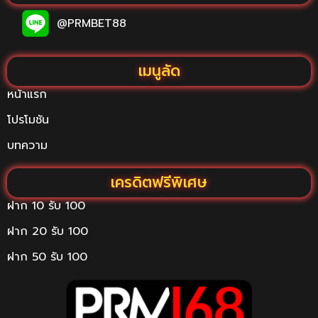
@PRMBET88
เมนูลัด
หน้าแรก
โปรโมชัน
บทความ
เครดิตฟรีพิเศษ
ฝาก 10 รับ 100
ฝาก 20 รับ 100
ฝาก 50 รับ 100