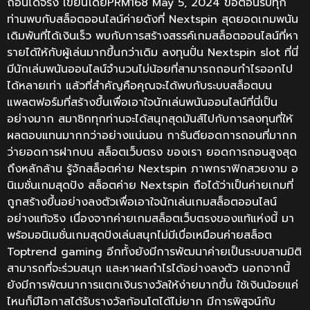
ถอนได้จริง เขียนโดยPRM168 May 5, 2024 ขอต้อนรับทุก
ท่านพบกับสล็อตออนไลน์ค่ายดังที่ Nextspin สุดยอดเกมพนัน
เดิมพันที่ได้เงินเร็ว พบกับการสร้างสรรค์เกมสล็อตออนไลน์ที่หา
รายได้ให้กับผู้เล่นมากขึ้นกว่าเดิม ลงทุนปั่น Nextspin slot ที่นี่
มีนักเล่นพนันออนไลน์จำนวนไม่น้อยที่สามารถถอนกำไรออกไป
ได้หลายเท่า แล้วที่สำคัญคือคุณจะได้พบกับระบบสล็อตบน
แพลตฟอร์มที่สร้างขึ้นเพื่อเอาใจนักเล่นพนันออนไลน์ที่นี่เป็น
อย่างมาก สมาชิกทุกท่านจะได้สนุกสุดมันส์ไปกับการลงทุนที่ให้
ผลตอบแทนมากกว่าอย่างแน่นอน การันตียอดการถอนที่มากก
ว่ายอดการฝากบน สล็อตเว็บตรง ของเรา ยอดการถอนสูงสุด
ถึงหลักล้าน รู้จักสล็อตค่าย Nextspin ภาพกราฟิกสวยงาม อ
นิเมชั่นเกมสุดปัง สล็อตค่าย Nextspin ถือได้ว่าเป็นค่ายเกมที่
ถูกสร้างขึ้นอย่างลงตัวเพื่อเอาใจนักเล่นเกมสล็อตออนไลน์
อย่างแท้จริง เนื่องจากค่ายเกมสล็อตเว็บตรงของแท้แห่งนี้ มา
พร้อมอนิเมชั่นเกมสุดปังเล่นสนุกไม่มีเบื่อเหมือนค่ายสล็อต
Toptrend gaming อีกทั้งยังมีการพัฒนาค่ายเป็นระบบสามมิติ
สามารถที่จะร่วมสนุก และหาผลกำไรได้อย่างลงตัว นอกจากนี้
ยังมีการพัฒนาการแตกเงินรางวัลให้ง่ายมากขึ้น ใช้เงินน้อยแค่
ไหนก็มีโอกาสได้รับรางวัลก้อนโตได้ไม่ยาก มีการพิสูจน์กับ