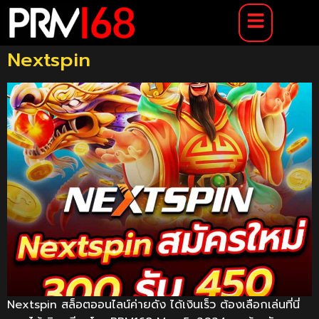
Nextspin
Nextspin สล็อตออนไลน์ค่ายดัง ได้เงินเร็ว ต้องเลือกเล่นที่นี่