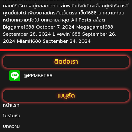
คอยให้บริการอยู่ตลอดเวลา เล่นพนันทั้งทีต้องเลือกผู้ให้บริการที่
คุณมั่นใจได้ เพียงมาสมัครกับเว็บตรง เว็บ1688 บทความก่อน
หน้าบทความถัดไป บทความล่าสุด All Posts สล็อต
Biggame1688 October 7, 2024 Megagame1688
September 28, 2024 Livewin1688 September 26,
2024 Miami1688 September 24, 2024
ติดต่อเรา
@PRMBET88
เมนูลัด
หน้าแรก
โปรโมชัน
บทความ