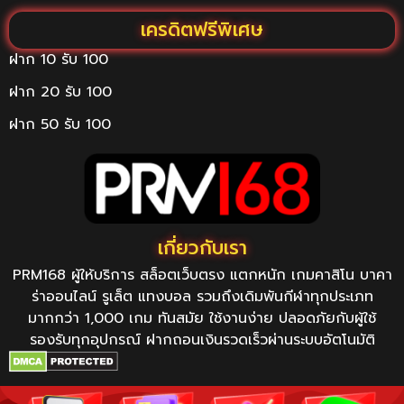
เครดิตฟรีพิเศษ
ฝาก 10 รับ 100
ฝาก 20 รับ 100
ฝาก 50 รับ 100
เกี่ยวกับเรา
PRM168 ผู้ให้บริการ สล็อตเว็บตรง แตกหนัก เกมคาสิโน บาคา
ร่าออนไลน์ รูเล็ต แทงบอล รวมถึงเดิมพันกีฬาทุกประเภท
มากกว่า 1,000 เกม ทันสมัย ใช้งานง่าย ปลอดภัยกับผู้ใช้
รองรับทุกอุปกรณ์ ฝากถอนเงินรวดเร็วผ่านระบบอัตโนมัติ
นโยบายความเป็นส่วนตัว
ความรับผิดชอบในการพนัน