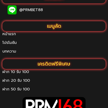
@PRMBET88
เมนูลัด
หน้าแรก
โปรโมชัน
บทความ
เครดิตฟรีพิเศษ
ฝาก 10 รับ 100
ฝาก 20 รับ 100
ฝาก 50 รับ 100