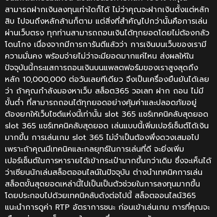
สามารถฝากเงินลงทุนเท่าใดก็ได้ ไม่ว่าคุณจะฝากเงินตั้งแต่หลัก
สิบ ไปจนถึงหลักล้านก็ตาม แต่สิ่งที่สำคัญไปกว่านั้นคือการเล่น
ผ่านเว็บตรง ทุกท่านสามารถถอนเงินได้ทุกยอดโดยไม่ต้องกลัว
โดนโกง เนื่องจากมีการการันตีแล้วว่า การเงินบนเว็บของเรามี
ความมั่นคง พร้อมจ่ายไม่ว่าจะมียอดมากแค่ไหน ส่งผลให้ใน
ปัจจุบันนี้กระแสการถอนเงินบนแพลตฟอร์มของเราสูงสุดถึง
หลัก 10,000,000 ต่อวันเลยทีเดียว จึงเป็นเครื่องยืนยันได้เลย
ว่า ถ้าคุณกำลังมองหาเว็บ สล็อต365 วอเลท ฝาก ถอน ไม่มี
ขั้นต่ำ ที่สามารถถอนได้ทุกยอดอย่างคุ้มค่าและปลอดภัยอยู่
ต้องยกให้เว็บไซต์แห่งนี้เท่านั้น slot 365 แชร์เทคนิคลับสุดยอด
slot 365 แชร์เทคนิคลับสุดยอด เล่นแบบนี้เพิ่มเปอร์เซ็นต์ได้เงิน
มากขึ้น การเล่นเกม slot 365 ไม่จำเป็นต้องพึ่งดวงเสมอไป
เพราะถ้าคุณมีเทคนิคและกลยุทธ์ในการเล่นที่ดี จะยิ่งเพิ่ม
เปอร์เซ็นต์ในการหารายได้เข้ากระเป๋ามากขึ้นกว่าเดิม ซึ่งจะเห็นได้
ว่าเซียนนักเล่นสล็อตออนไลน์ในปัจจุบัน ต่างนำเทคนิคการเล่น
สล็อตขั้นสุดยอดเหล่านี้ไปเป็นเป็นตัวช่วยในการลงทุนมากขึ้น
โดยประกอบไปด้วยเทคนิคลับดังต่อไปนี้ สล็อตออนไลน์365
แนะนำการดูค่า RTP อัตราการชนะ ก่อนเข้าเล่นเกม การที่คุณจะ