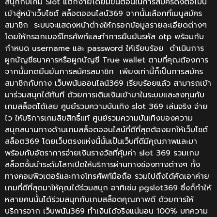
สนุกกับเกม Slot แตกง่ายโดยมีขั้นตอนในการสมัครดังต่อไปนี้
เข้าสู่หน้าเว็บไซต์ สล็อตออนไลน์369 จากนั้นเลือกที่เมนูสมัคร
สมาชิก ระบบจะแสดงหน้าต่างให้กรอกข้อมูลรายละเอียดต่างๆ
โดยให้กรอกเบอร์โทรศัพท์และทำการยืนยันรหัส otp พร้อมกับ
กำหนด username และ password ให้เรียบร้อย ดำเนินการ
ผูกบัญชีธนาคารหรือผูกบัญชี True wallet ตามที่คุณต้องการ
จากนั้นกดยืนยันการสมัครสมาชิก เพียงเท่านี้ก็เป็นการสมัคร
สมาชิกกับทาง เว็บพนันออนไลน์369 เรียบร้อยแล้ว สามารถเข้า
มาร่วมสนุกได้ทันที ด้วยการเติมเงินเข้ามาในระบบและลงทุนกับ
เกมสล็อตได้เลย ศูนย์รวมความบันเทิง slot 369 เล่นจริง จ่าย
ไว ให้บริการเกมลิขสิทธิ์แท้ ศูนย์รวมความบันเทิงของความ
สนุกสนานทางด้านเกมสล็อตออนไลน์ที่ดีที่สุดต้องยกให้เว็บไซต์
สล็อต369 โดยเว็บตรงแห่งนี้นั้นเป็นเว็บที่ดีมีคุณภาพและมา
พร้อมกับอัตราการจ่ายเงินรางวัลที่คุ้มค่า slot 369 รวมเกม
สล็อตชั้นนำระดับโลกเปิดให้บริการผ่านทางช่องทางต่างๆ ทั้ง
ทางคอมพิวเตอร์และทางโทรศัพท์มือถือ รวมไปถึงได้คัดเอาค่าย
เกมที่ดีที่สุดมาให้คุณได้ร่วมสนุก อาทิเช่น pgslot369 ซึ่งก็ทำให้
หลายคนนั้นได้ร่วมสนุกกับเกมสล็อตคุณภาพดี ด้วยการให้
บริการจาก เว็บพนัน369 ทำเงินได้จริงแน่นอน 100% บทความ