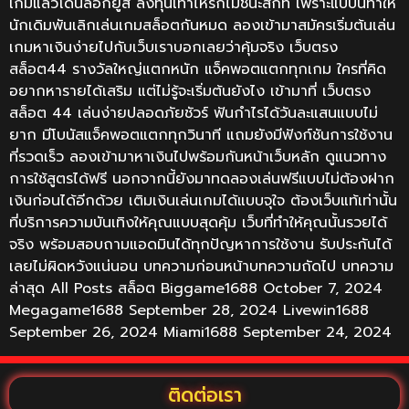
เกมแล้วโดนล็อกยูส ลงทุนเท่าไหร่ก็ไม่ชนะสักที เพราะแบบนี้ทำให้
นักเดิมพันเลิกเล่นเกมสล็อตกันหมด ลองเข้ามาสมัครเริ่มต้นเล่น
เกมหาเงินง่ายไปกับเว็บเราบอกเลยว่าคุ้มจริง เว็บตรง
สล็อต44 รางวัลใหญ่แตกหนัก แจ็คพอตแตกทุกเกม ใครที่คิด
อยากหารายได้เสริม แต่ไม่รู้จะเริ่มต้นยังไง เข้ามาที่ เว็บตรง
สล็อต 44 เล่นง่ายปลอดภัยชัวร์ ฟันกำไรได้วันละแสนแบบไม่
ยาก มีโบนัสแจ็คพอตแตกทุกวินาที แถมยังมีฟังก์ชันการใช้งาน
ที่รวดเร็ว ลองเข้ามาหาเงินไปพร้อมกันหน้าเว็บหลัก ดูแนวทาง
การใช้สูตรได้ฟรี นอกจากนี้ยังมาทดลองเล่นฟรีแบบไม่ต้องฝาก
เงินก่อนได้อีกด้วย เติมเงินเล่นเกมได้แบบจุใจ ต้องเว็บแท้เท่านั้น
ที่บริการความบันเทิงให้คุณแบบสุดคุ้ม เว็บที่ทำให้คุณนั้นรวยได้
จริง พร้อมสอบถามแอดมินได้ทุกปัญหาการใช้งาน รับประกันได้
เลยไม่ผิดหวังแน่นอน บทความก่อนหน้าบทความถัดไป บทความ
ล่าสุด All Posts สล็อต Biggame1688 October 7, 2024
Megagame1688 September 28, 2024 Livewin1688
September 26, 2024 Miami1688 September 24, 2024
ติดต่อเรา