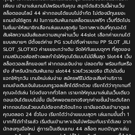
เพียบ เข้ามาเล่นเกมไปพร้อมกับคุณ สนุกได้แล้ววันนี้ผ่านเว็บ
สล็อตออนไลน์ 44 ฝากถอนได้แบบไม่จำกัด ไม่ต้องมีทุนเยอะ
แถมยังใช้สูตร AI ในการเดิมพันเกมสล็อตแบบฟรีๆ เว็บที่จัดโปร
โมชั่นมาให้สมาชิกเลือกเล่นแบบสุดคุ้ม โอกาสหาเงินที่คุณจะได้
สัมผัสความมันส์และความสนุกผ่านเว็บ 44slot เลือกค่ายเกมได้
แบบสบายๆ มีตั้งแต่ค่าย PG รวมไปถึงค่ายเกม PP SLOT ,JILI
SLOT ,SLOTXO ค่ายเยอะกว่าเดิม จัดให้กันแบบจุกๆ ที่สุดของ
เกมสปินวงล้อสร้างผลกำไรให้คุณได้แบบไม่มีสิ้นสุด Slot44 เว็บ
สล็อตวอลเล็ทของแท้ ฝากถอนเงินง่าย ปลอดภัย พร้อมกันหรือ
ยัง สำหรับนักเดิมพันเกม slot44 รวยไวรวยจริง มีโปรโมชั่น
แจกให้ทุกวัน เกมใหม่เล่นง่าย สมัครฟรีไม่ต้องเสียค่าบริการ
แถมยังเติมเงินในระบบทรูวอลเล็ทได้อีกด้วย เรียกได้ว่าทุกเกมที่
คุณจะได้เล่น โด่งดังจากทั่วโลก เรายกให้คุณมาเล่นในเว็บเดียว
ถอนเงินได้แบบไม่อั้น มีแจ็คพอตแตกจริงทุกค่ายชั้นนำระดับโลก
ฝากถอนโอนไวแบบไม่ต้องกลัวโดนโกง เรามีแอดมินเข้ามาดูแล
คุณตลอด 24 ชั่วโมง เรียกได้ว่าง่ายแบบสุดๆ เล่นเกมขั้นต่ำ 1
บาทก็ได้กำไรแล้ว เริ่มต้นเข้ามาหาเงินไปพร้อมกับเราได้เลย จาก
นักลงทุนมือใหม่ สู่การเป็นเซียนเกม 44 สล็อต หมดปัญหาเล่น