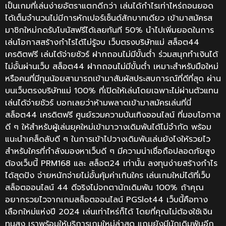
เป็นเกมที่เล่นง่ายอัตราแตกดีกว่า เล่นได้กำไรเท่าไหร่ถอนยอด
ได้เต็มจำนวนไม่มีการหักเปอร์เซ็นต์สักบาทเดียว เข้ามาสมัครส
มาชิกใหม่กดรับโบนัสฟรีได้เลยทันที 50% นำไปเพิ่มยอดในการ
เล่นโอกาสสร้างกำไรได้ไม่รู้จบ เว็บตรงบริษัทแม่ สล็อต44
เครดิตฟรี เล่นได้จ่ายชัวร์ ฝากถอนไม่มีขั้นต่ำ ร่วมสนุกทำเงินได้
ไม่อั้นผ่านเว็บ สล็อต44 ฝากถอนไม่มีขั้นต่ำ เหมาะสำหรับมือใหม่
หรือคนที่มีทุนน้อยสามารถเข้ามาสัมผัสประสบการณ์ที่ดีที่สุด ผ่าน
บนเว็บตรงบริษัทแม่ 100% ที่เปิดให้เล่นโดยเฉพาะไม่ผ่านตัวแทน
เล่นได้จ่ายชัวร์ บอกเลยว่าห้ามพลาดเข้ามาสมัครเล่นที่นี่
สล็อต44 เครดิตฟรี ศูนย์รวมความบันเทิงออนไลน์ ที่มอบโอกาส
ดี ๆ ให้สำหรับผู้เล่นยุคใหม่เข้ามาวางเดิมพันได้ไม่จำกัด พร้อม
แนะนำเคล็ดลับดี ๆ ในการเข้าไปวางเดิมพันเล่นยังไงให้รวยไว
สำหรับใครที่กำลังมองหาเว็บดี ๆ มีความน่าเชื่อถือปลอดภัยสูง
ต้องเว็บนี้ PRM168 และ สล็อต24 เท่านั้น ลงทุนง่ายสร้างกำไร
ได้สุดปัง จ่ายหนักจ่ายไม่อั้นคุ้มค่าเกินใคร เล่นเกมใหม่ได้ที่เว็บ
สล็อตออนไลน์ 44 ดีจริงไม่จกตานักเดิมพัน 100% ถ้าคุณ
อยากรวยไวจากเกมสล็อตออนไลน์ PGSlot44 เว็บนี้คือทาง
เลือกใหม่แห่งปี 2024 เล่นเท่าไหร่ก็ได้ โดยที่คุณไม่ต้องใช้เงิน
ทุนสูง เราพร้อมให้บริการเกมใหม่ล่าสุด แถมยังมีนักเดิมพันอีก