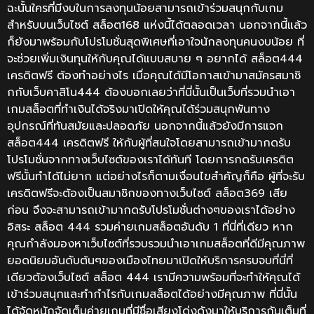
ฉะนั้นใครที่มีงบในการลงทุนน้อยสามารถเข้าร่วมสนุกกับเกม
สำหรับบนเว็บไซต์ สล็อต168 แห่งนี้ได้ตลอดเวลา นอกจากนี้แล้ว
ก็ยังมาพร้อมกับโปรโมชั่นสุดพิเศษที่เอาใจนักลงทุนคนงบน้อย ที่
จะช่วยเพิ่มเงินทุนให้กับคุณได้แบบสบาย ๆ อยากได้ สล็อต444
เครดิตฟรี ต้องทำอย่างไร เมื่อคุณได้มีโอกาสเข้ามาสมัครสมาชิ
กกับเว็บคาสิโน444 ต้องบอกเลยว่าที่นี่นั้นเป็นเว็บที่รวมนำเอา
เกมสล็อตที่ทำเงินได้จริงมาเปิดให้คุณได้ร่วมสนุกพันทาง
อุปกรณ์ที่ทันสมัยและปลอดภัย นอกจากนี้แล้วยังมีการแจก
สล็อต444 เครดิตฟรี ให้กับผู้ที่สนใจโดยสามารถเข้ามากดรับ
โปรโมชั่นจากทางเว็บไซต์ของเราได้ทันที โดยการกดรับเครดิต
ฟรีนั้นทำได้ไม่ยาก แต่อย่างไรก็ตามเงื่อนไขสำคัญก็คือ ผู้ที่จะรับ
เครดิตฟรีจะต้องเป็นสมาชิกของทางเว็บไซต์ สล็อต369 เสีย
ก่อน จึงจะสามารถเข้ามากดรับโปรโมชั่นต่างๆของเราได้อย่าง
อิสระ สล็อต 444 รวมค่ายเกมสล็อตอันดับ 1 ที่นี่ที่เดียว หาก
คุณกำลังมองหาเว็บไซต์ที่รวบรวมนำเอาเกมสล็อตที่ดีมีคุณภาพ
ยอดนิยมอันดับต้นๆของเมืองไทยมาเปิดให้บริการครบจบที่นี่ที่
เดียวต้องเว็บไซต์ สล็อต 444 เรามีความพร้อมที่จะทำให้คุณได้
เข้าร่วมสนุกและทำกำไรกับเกมสล็อตได้อย่างมีคุณภาพ ที่นี่นั้น
ได้จัดหนักจัดเต็มค่ายเกมที่มีชื่อเสียงโด่งดังมาให้บริการกันเต็มที่