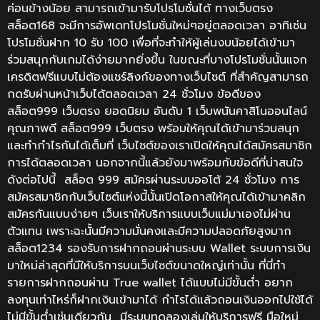
ค่อนข้างน้อย สามารถเข้ามารับโปรโมชั่นได้ ทางเว็บตรง
สล็อต168 จะมีการอัพเดทโปรโมชั่นใหม่ๆอยู่ตลอดเวลา อาทิเช่น
โปรโมชั่นฝาก 10 รับ 100 เพื่อที่จะทำให้ผู้เล่นงบน้อยได้เข้ามา
ร่วมสนุกกับเกมได้ง่ายมากยิ่งขึ้น ในขณะที่บางโปรโมชั่นนั้นแจก
เครดิตฟรีแบบไม่ต้องแชร์ลิงก์ของทางเว็บไซต์ ที่สำคัญสามารถ
กดรับผ่านหน้าเว็บได้ตลอดเวลา 24 ชั่วโมง ข้อดีของ
สล็อต999 เว็บตรง ยอดนิยม อันดับ 1 เว็บพนันคาสิโนออนไลน์
คุณภาพดี สล็อต999 เว็บตรง พร้อมให้คุณได้เข้ามาร่วมสนุก
และทำกำไรกันได้เต็มที่ เว็บไซต์ของเราเปิดให้คุณได้สมัครสมาชิก
การได้ตลอดเวลา นอกจากนี้แล้วยังมาพร้อมกับข้อดีที่น่าสนใจ
ดังต่อไปนี้ สล็อต 999 สมัครผ่านระบบออโต้ 24 ชั่วโมง การ
สมัครสมาชิกกับเว็บไซต์แห่งนี้นั้นเปิดโอกาสให้คุณได้เข้ามาคลิก
สมัครกันแบบง่ายๆ เว็บเราให้บริการแบบเว็บแม่มาเองไม่ผ่าน
ตัวแทน เพราะฉะนั้นมีความมั่นคงและมีความปลอดภัยสูงมาก
สล็อต1234 รองรับการฝากถอนผ่านระบบ Wallet ระบบการเงิน
มาใหม่ล่าสุดที่มีให้บริการบนเว็บไซต์ขนาดใหญ่เท่านั้น ที่นี่ทำ
รายการฝากถอนผ่าน True wallet ได้แบบไม่มีขั้นต่ำ อยาก
ลงทุนเท่าไหร่ก็ฝากเงินเข้ามาได้ กำไรได้แล้วถอนเงินออกไปใช้ได้
ไม่มีขั้นต่ำเช่นเดียวกัน มีระบบทดลองเล่นให้บริการฟรี มือใหม่