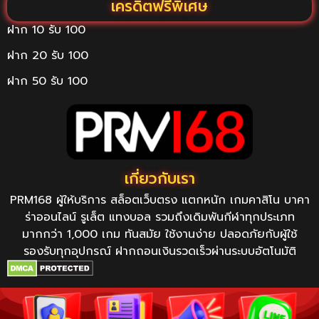
เครดิตฟรีพิเศษ
ฝาก 10 รับ 100
ฝาก 20 รับ 100
ฝาก 50 รับ 100
เกี่ยวกับเรา
PRM168 ผู้ให้บริการ สล็อตเว็บตรง แตกหนัก เกมคาสิโน บาคา
ร่าออนไลน์ รูเล็ต แทงบอล รวมถึงเดิมพันกีฬาทุกประเภท
มากกว่า 1,000 เกม ทันสมัย ใช้งานง่าย ปลอดภัยกับผู้ใช้
รองรับทุกอุปกรณ์ ฝากถอนเงินรวดเร็วผ่านระบบอัตโนมัติ
นโยบายความเป็นส่วนตัว
ความรับผิดชอบในการพนัน