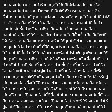
ทดลองเล่นสามารถเข้าร่วมสนุกได้ทันทีไม่ต้องสมัครสมาชิก
ทดลองเล่นผ่านระบบ Demo ที่เปิดให้บริการตลอดเวลา 24
ชั่วโมง ตอบโจทย์ทุกความต้องการของนักลงทุนได้แบบไม่มีค่าใช้
จ่ายใด ๆ สล็อต999 เว็บสล็อตแตกง่าย ฝากถอนไม่มีขั้นต่ำ
แจกโปรโมชั่นสำหรับสมาชิก เว็บพนัน เว็บตรง เกมสล็อต
ออนไลน์ สล็อต999 วอลเล็ต ฝากถอนไม่มีขั้นต่ำ เป็นเว็บไซต์ที่
ให้บริการเกมสล็อตแตกง่าย พร้อมให้คุณได้เข้ามาร่วมสนุกและ
ลงทุนกันได้อย่างเต็มที่ ที่นี่คือศูนย์รวมเกมสล็อตแตกง่ายลงทุน
ได้แบบไม่มีขั้นต่ำ 999 สล็อต มาพร้อมโปรโมชั่นสุดพิเศษแจกให้
กับลูกค้า และสมาชิก แต่ละโปรโมชั่นจะมาพร้อมกับเงื่อนไขที่แตก
ต่างกันไป อาทิเช่น เงื่อนไขการฝากขั้นต่ำ เงื่อนไขการทำเทิร์น
โอเวอร์ แต่โดยส่วนใหญ่แล้วจะเป็นเงื่อนไขเล็กๆน้อย ๆที่เพิ่ม
ความสนุกสนานให้กับนักลงทุนเท่านั้น เป็นทางเลือกใหม่สำหรับผู้
เล่นคนงบน้อยที่จะได้มีโอกาสเข้ามาร่วมสนุกกับเกมสล็อตกับเรา
ได้แบบง่ายๆไม่ยุ่งยากและไม่ซับซ้อน slot999 มีระบบทดลอง
เล่นฟรี บนคาสิโนออนไลน์ที่ดีที่สุดในไทย ระบบทดลองเล่นที่ดีและ
มีคุณภาพ ส่งตรงจากเว็บคาสิโนออนไลน์ slot999 จะช่วยทำให้
ผู้เล่นได้มีประสบการณ์ในการร่วมสนุกกับเกมสล็อตออนไลน์ได้