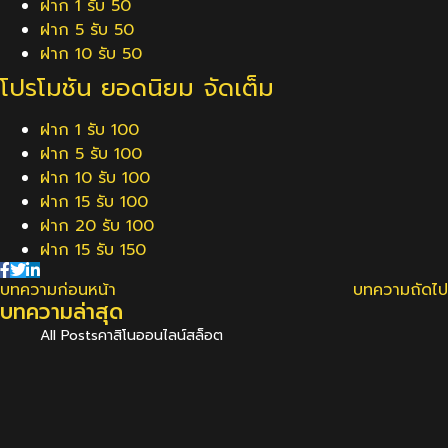
ฝาก 1 รับ 50
ฝาก 5 รับ 50
ฝาก 10 รับ 50
โปรโมชัน ยอดนิยม จัดเต็ม
ฝาก 1 รับ 100
ฝาก 5 รับ 100
ฝาก 10 รับ 100
ฝาก 15 รับ 100
ฝาก 20 รับ 100
ฝาก 15 รับ 150
บทความก่อนหน้า
บทความถัดไป
บทความล่าสุด
All Posts
คาสิโนออนไลน์
สล็อต