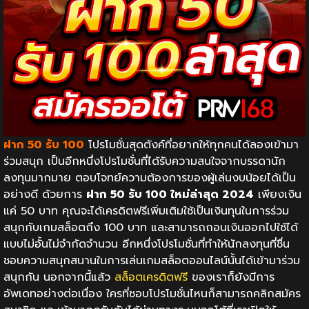
ฝาก 50 รับ 100
โปรโมชั่นสุดตังค์ที่อยากให้ทุกคนได้ลองเข้ามา
ร่วมสนุก เป็นอีกหนึ่งโปรโมชั่นที่ได้รับความสนใจจากบรรดานัก
ลงทุนมากมาย ตอบโจทย์ความต้องการของผู้เล่นงบน้อยได้เป็น
อย่างดี ด้วยการ
ฝาก 50 รับ 100 ใหม่ล่าสุด 2024
เพียงเงิน
แค่ 50 บาท คุณจะได้เครดิตฟรีเพิ่มเติมใช้เป็นเงินทุนในการร่วม
สนุกกับเกมสล็อตถึง 100 บาท และสามารถถอนเงินออกไปใช้ได้
แบบไม่อั้นไม่จำกัดจำนวน อีกหนึ่งโปรโมชั่นที่ทำให้นักลงทุนที่ชื่น
ชอบความสนุกสนานในการเล่นเกมสล็อตออนไลน์นั้นได้เข้ามาร่วม
สนุกกัน นอกจากนี้แล้ว
สล็อตเครดิตฟรี
ของเราก็ยังมีการ
อัพเดทอย่างต่อเนื่อง ใครที่ชอบโปรโมชั่นไหนก็สามารถคลิกสมัคร