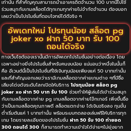
เท่านั้น ที่สำคัญคุณสามารถนำเอาเครดิตจำนวน 100 บาทนี้ไปใช้
ร่วมสนุกกับเกมสล็อตได้ทุกเกมทุกค่ายไม่จำกัดจำนวน ต้องบอก
เลยว่าเป็นโปรโมชั่นที่ตอบโจทย์ได้ดีจริง ๆ
อัพเดทใหม่ โปรทุนน้อย สล็อต pg
joker xo ฝาก 50 บาท รับ 100
ถอนได้จริง
ทางเว็บไซต์ของเรานั้นมีการอัพเดทโปรโมชั่นอย่างต่อเนื่อง โดย
เฉพาะอย่างยิ่งโปรโมชั่นสำหรับคนงบน้อย แน่นอนว่าหนึ่งในนั้นก็
คือ อีเวนต์นี้เป็นโปรโมชั่นที่ใช้เงินทุนน้อยเพียงแค่ 50 บาทเท่านั้น
และที่สำคัญบอกเลยว่าเรามีเกมสล็อตจากค่ายเกมต่าง ๆที่มีชื่อ
เสียงโด่งดังระดับโลกเปิดให้บริการ
โปรทุนน้อย สล็อต pg
joker xo ฝาก 50 บาท รับ 100
ช่วยทำให้ผู้เล่นได้เข้าร่วมสนุก
กับเกมสล็อตจากค่าย pg เกมสล็อตจากค่ายโจ๊กเกอร์ เพิ่งขึ้นชื่อ
ว่าเป็นเกมสล็อตคุณภาพดี สล็อตแตกง่าย ได้เงินจริงลง ทุนขั้น
ต่ำเริ่มต้นแค่ 1 บาทเท่านั้น พร้อมระบบทดลองเล่นฟรีให้บริการทุก
เกม โดยรายละเอียดของโปรโมชั่น
ฝาก 50 รับ 100 ทํายอด
300 ถอนได้ 300
ก็สามารถทำความเข้าใจได้ง่ายๆไม่ยุ่งยาก