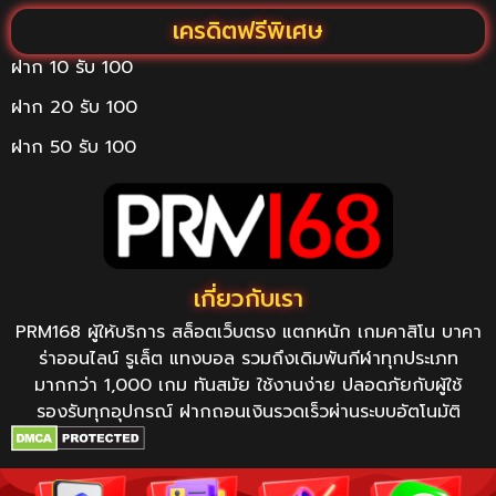
เครดิตฟรีพิเศษ
ฝาก 10 รับ 100
ฝาก 20 รับ 100
ฝาก 50 รับ 100
เกี่ยวกับเรา
PRM168 ผู้ให้บริการ สล็อตเว็บตรง แตกหนัก เกมคาสิโน บาคา
ร่าออนไลน์ รูเล็ต แทงบอล รวมถึงเดิมพันกีฬาทุกประเภท
มากกว่า 1,000 เกม ทันสมัย ใช้งานง่าย ปลอดภัยกับผู้ใช้
รองรับทุกอุปกรณ์ ฝากถอนเงินรวดเร็วผ่านระบบอัตโนมัติ
นโยบายความเป็นส่วนตัว
ความรับผิดชอบในการพนัน