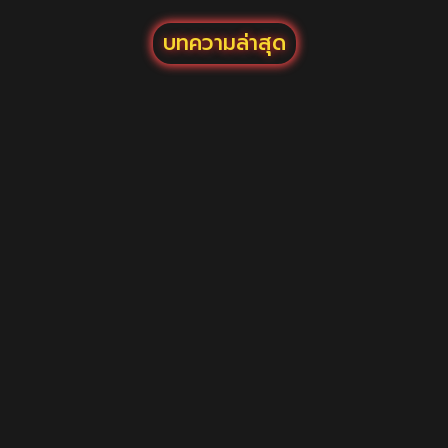
บทความล่าสุด