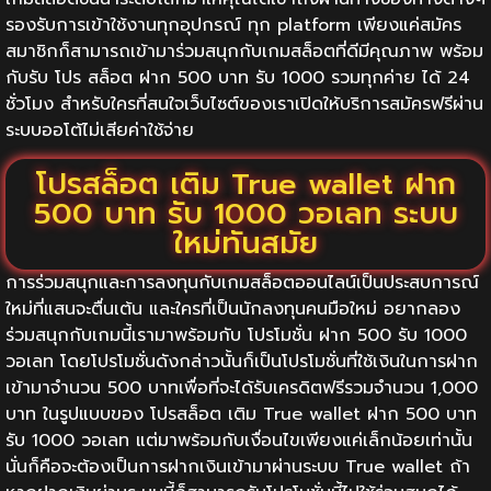
รองรับการเข้าใช้งานทุกอุปกรณ์ ทุก platform เพียงแค่สมัคร
สมาชิกก็สามารถเข้ามาร่วมสนุกกับเกมสล็อตที่ดีมีคุณภาพ พร้อม
กับรับ
โปร สล็อต ฝาก 500 บาท รับ 1000 รวมทุกค่าย
ได้ 24
ชั่วโมง สำหรับใครที่สนใจเว็บไซต์ของเราเปิดให้บริการสมัครฟรีผ่าน
ระบบออโต้ไม่เสียค่าใช้จ่าย
โปรสล็อต เติม True wallet ฝาก
500 บาท รับ 1000 วอเลท ระบบ
ใหม่ทันสมัย
การร่วมสนุกและการลงทุนกับเกมสล็อตออนไลน์เป็นประสบการณ์
ใหม่ที่แสนจะตื่นเต้น และใครที่เป็นนักลงทุนคนมือใหม่ อยากลอง
ร่วมสนุกกับเกมนี้เรามาพร้อมกับ โปรโมชั่น
ฝาก 500 รับ 1000
วอเลท
โดยโปรโมชั่นดังกล่าวนั้นก็เป็นโปรโมชั่นที่ใช้เงินในการฝาก
เข้ามาจำนวน 500 บาทเพื่อที่จะได้รับเครดิตฟรีรวมจำนวน 1,000
บาท ในรูปแบบของ
โปรสล็อต เติม True wallet ฝาก 500 บาท
รับ 1000 วอเลท
แต่มาพร้อมกับเงื่อนไขเพียงแค่เล็กน้อยเท่านั้น
นั่นก็คือจะต้องเป็นการฝากเงินเข้ามาผ่านระบบ True wallet ถ้า