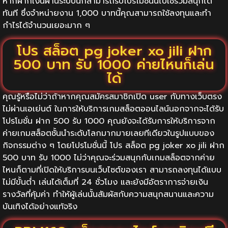
หากฝากเงินผ่านระบบนี้ก็สามารถรับโปรโมชั่นนี้ไปใช้ร่วมสนุกได้
ทันที ซึ่งจำหน่ายงาน 1,000 บาทนี้คุณสามารถใช้ลงทุนและทำ
กำไรได้จำนวนเยอะมาก ๆ
โปร สล็อต pg joker xo jili ฝาก
500 บาท รับ 1000 ค่ายไหนก็เล่น
ได้
คุณรู้หรือไม่ว่าถ้าหากคุณสมัครสมาชิกเปิด user กับทางเว็บตรง
ไม่ผ่านเอเย่นต์ ในการให้บริการเกมสล็อตออนไลน์นอกจากจะได้รับ
โปรโมชั่น
ฝาก 500 รับ 1000
คุณยังจะได้รับการให้บริการจาก
ค่ายเกมสล็อตชั้นนำระดับโลกมากมายเลยทีเดียวในรูปแบบของ
กิจกรรมต่าง ๆ โดยโปรโมชั่นนี้
โปร สล็อต pg joker xo jili ฝาก
500 บาท รับ 1000
ไม่ว่าคุณจะร่วมสนุกกับเกมสล็อตจากค่าย
ไหนก็ตามที่เปิดให้บริการบนเว็บไซต์ของเรา สามารถลงทุนได้แบบ
ไม่มีขั้นต่ำ เล่นได้เต็มที่ 24 ชั่วโมง และยังมีอัตราการจ่ายเงิน
รางวัลที่คุ้มค่า ทำให้ผู้เล่นนั้นสัมผัสกับความสนุกสนานและความ
บันเทิงได้อย่างแท้จริง